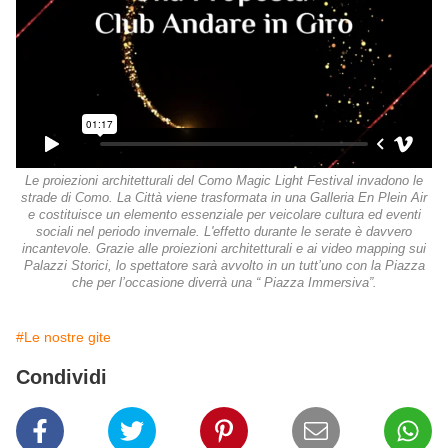
Le proiezioni architetturali del Como Magic Light Festival invadono le
strade di Como. La Città viene trasformata in una Galleria En Plein Air
e costituisce un elemento essenziale per veicolare cultura ed eventi
sociali nel periodo invernale. L'effetto durante le serate è davvero
incantevole. Grazie alle proiezioni architetturali e ai video mapping sui
Palazzi Storici, lo spettatore sarà avvolto in un tutt’uno con la Piazza
che per l’occasione diverrà una “ Piazza Immersiva”.
#Le nostre gite
Condividi