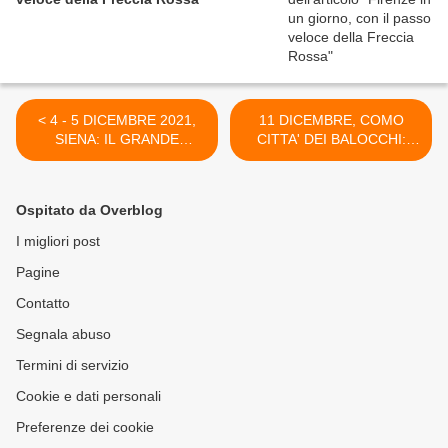
< 4 - 5 DICEMBRE 2021,
11 DICEMBRE, COMO
SIENA: IL GRANDE
CITTA' DEI BALOCCHI:
MERCATO MEDIEVALE
TORNANO LO
DELL'AVVENTO IN PIAZZA
SPETTACOLO DI LUCI E I
DEL CAMPO
MERCATINI DI NATALE >
Ospitato da Overblog
I migliori post
Pagine
Contatto
Segnala abuso
Termini di servizio
Cookie e dati personali
Preferenze dei cookie