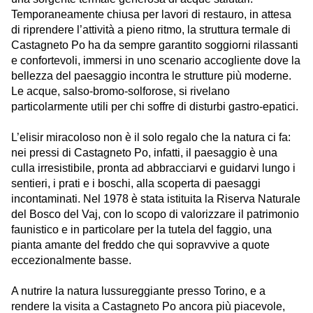
Temporaneamente chiusa per lavori di restauro, in attesa
di riprendere l’attività a pieno ritmo, la struttura termale di
Castagneto Po
ha da sempre garantito soggiorni rilassanti
e confortevoli, immersi in uno scenario accogliente dove la
bellezza del paesaggio incontra le strutture più moderne.
Le acque, salso-bromo-solforose, si rivelano
particolarmente utili per chi soffre di disturbi gastro-epatici.
L’elisir miracoloso non è il solo regalo che la natura ci fa:
nei pressi di
Castagneto Po
, infatti, il paesaggio è una
culla irresistibile, pronta ad abbracciarvi e guidarvi lungo i
sentieri, i prati e i boschi, alla scoperta di paesaggi
incontaminati. Nel 1978 è stata istituita la Riserva Naturale
del Bosco del Vaj, con lo scopo di valorizzare il patrimonio
faunistico e in particolare per la tutela del faggio, una
pianta amante del freddo che qui sopravvive a quote
eccezionalmente basse.
A nutrire la natura lussureggiante presso
Torino
, e a
rendere la visita a
Castagneto Po
ancora più piacevole,