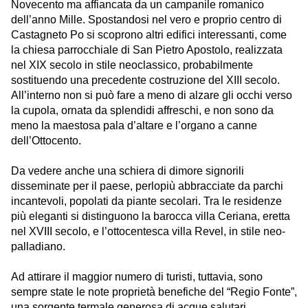
Novecento ma affiancata da un campanile romanico
dell’anno Mille. Spostandosi nel vero e proprio centro di
Castagneto Po
si scoprono altri edifici interessanti, come
la chiesa parrocchiale di San Pietro Apostolo, realizzata
nel XIX secolo in stile neoclassico, probabilmente
sostituendo una precedente costruzione del XIII secolo.
All’interno non si può fare a meno di alzare gli occhi verso
la cupola, ornata da splendidi affreschi, e non sono da
meno la maestosa pala d’altare e l’organo a canne
dell’Ottocento.
Da vedere anche una schiera di dimore signorili
disseminate per il paese, perlopiù abbracciate da parchi
incantevoli, popolati da piante secolari. Tra le residenze
più eleganti si distinguono la barocca villa Ceriana, eretta
nel XVIII secolo, e l’ottocentesca villa Revel, in stile neo-
palladiano.
Ad attirare il maggior numero di turisti, tuttavia, sono
sempre state le note proprietà benefiche del “Regio Fonte”,
una sorgente termale generosa di acque salutari.