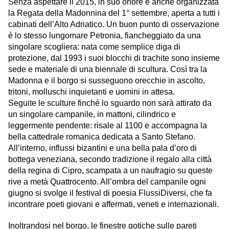
Senza aspettare il 2015, in suo onore è anche organizzata
la Regata della Madonnina del 1° settembre, aperta a tutti i
cabinati dell’Alto Adriatico. Un buon punto di osservazione
è lo stesso lungomare Petronia, fiancheggiato da una
singolare scogliera: nata come semplice diga di
protezione, dal 1993 i suoi blocchi di trachite sono insieme
sede e materiale di una biennale di scultura. Così tra la
Madonna e il borgo si susseguono orecchie in ascolto,
tritoni, molluschi inquietanti e uomini in attesa.
Seguite le sculture finché lo sguardo non sarà attirato da
un singolare campanile, in mattoni, cilindrico e
leggermente pendente: risale al 1100 e accompagna la
bella cattedrale romanica dedicata a Santo Stefano.
All’interno, influssi bizantini e una bella pala d’oro di
bottega veneziana, secondo tradizione il regalo alla città
della regina di Cipro, scampata a un naufragio su queste
rive a metà Quattrocento. All’ombra del campanile ogni
giugno si svolge il festival di poesia FlussiDiversi, che fa
incontrare poeti giovani e affermati, veneti e internazionali.
Inoltrandosi nel borgo, le finestre gotiche sulle pareti