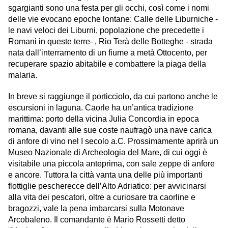
sgargianti sono una festa per gli occhi, così come i nomi
delle vie evocano epoche lontane: Calle delle Liburniche -
le navi veloci dei Liburni, popolazione che precedette i
Romani in queste terre- , Rio Terà delle Botteghe - strada
nata dall’interramento di un fiume a metà Ottocento, per
recuperare spazio abitabile e combattere la piaga della
malaria.
In breve si raggiunge il porticciolo, da cui partono anche le
escursioni in laguna. Caorle ha un’antica tradizione
marittima: porto della vicina Julia Concordia in epoca
romana, davanti alle sue coste naufragò una nave carica
di anfore di vino nel I secolo a.C. Prossimamente aprirà un
Museo Nazionale di Archeologia del Mare, di cui oggi è
visitabile una piccola anteprima, con sale zeppe di anfore
e ancore. Tuttora la città vanta una delle più importanti
flottiglie pescherecce dell’Alto Adriatico: per avvicinarsi
alla vita dei pescatori, oltre a curiosare tra caorline e
bragozzi, vale la pena imbarcarsi sulla Motonave
Arcobaleno. Il comandante è Mario Rossetti detto