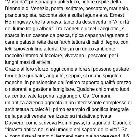
“Musigna”: personaggio poliedrico, pittore ospite della
Biennale di Venezia, poeta, scrittore, pescatore, marinaio,
pranoterapista, racconta storie sulla laguna e su Ernest
Hemingway che la amava, tanto da descriverla in “Al di là
del fiume tra gli alberi”. Tra canneti e uccelli acquatici, si
sbarca in un casone da pesca, tipica capanna lagunare di
canne palustri rette da un’architettura di pali di legno, con
tetti spioventi fino a terra. Qui, in un unico ambiente
raccolto intorno al focolare, vivevano i pescatori per i
lunghi mesi di attività.
Grazie al loro sforzo, oggi come allora si possono gustare
brodetti e grigliate, anguille, seppie, scorfani, spigole e
moeche, in pensioncine dall’ottimo rapporto qualità prezzo
o ristoranti a gestione famigliare. Qualche chilometro fuori
da centro, vale la pena raggiungere Ca’ Corniani,
un’antica azienda agricola in un interessante complesso di
architettura rurale: è il primo esempio di bonifica integrale
della paludi venete realizzato su iniziativa privata.
Davvero, come scriveva Hemingway, la laguna di Caorle è
“rimasta antica nei suoi umori e nel sapore della vita”. Se
vi conquista al punto di fermarvi per un altro weekend, il 6