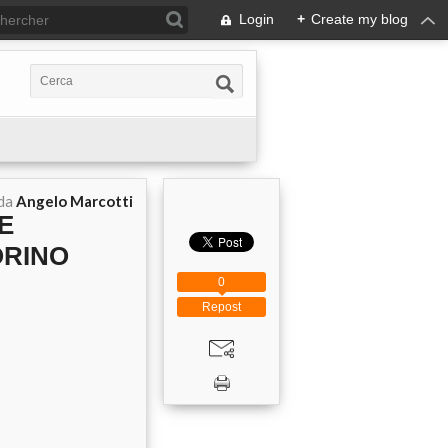
Login
+
Create my blog
 da
Angelo Marcotti
E
ORINO
0
Repost