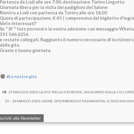
Partenza da Lodi alle ore 7.00, destinazione Torino Lingotto
Giornata libera per la visita dei padiglioni del Salone
Rientro a Lodi con partenza da Torino alle ore 18.00
Quota di partecipazione: € 45 ( comprensiva del biglietto d'ingre
Siete interessati?
Se “ SI' “ fate pervenire la vostra adesione con messaggio Whats
331 566 6256
e restate collegati. Raggiunto il numero necessario di iscrizioni
della gita.
Grazie e buona giornata.
#Le nostre gite
27 MAGGIO 2023: LA PIU' BELLA D'EUROPA, UN GIORNO SULLA CICLOP
25 – 26 MARZO 2023: UDINE, SPILIMBERGO E PALMANOVA, IL FASCINO DI
Iscriviti alla Newsletter