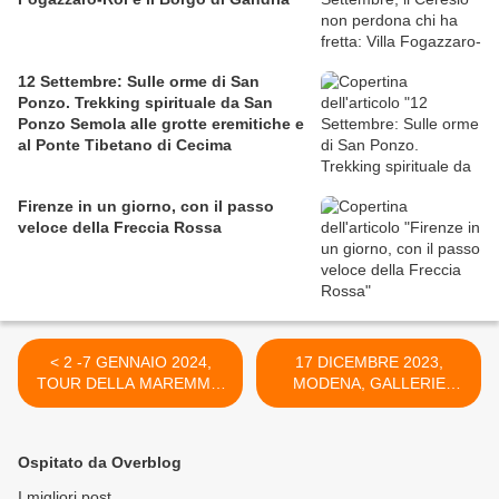
12 Settembre: Sulle orme di San
Ponzo. Trekking spirituale da San
Ponzo Semola alle grotte eremitiche e
al Ponte Tibetano di Cecima
Firenze in un giorno, con il passo
veloce della Freccia Rossa
< 2 -7 GENNAIO 2024,
17 DICEMBRE 2023,
TOUR DELLA MAREMMA:
MODENA, GALLERIE
PRESENTAZIONE HOTEL
ESTENSI: TER
E QUOTE DI
BRUGGHEN.
PARTECIPAZIONE
DALL'OLANDA ALL'ITALIA
Ospitato da Overblog
SULLE ORME DI
CARAVAGGIO >
I migliori post