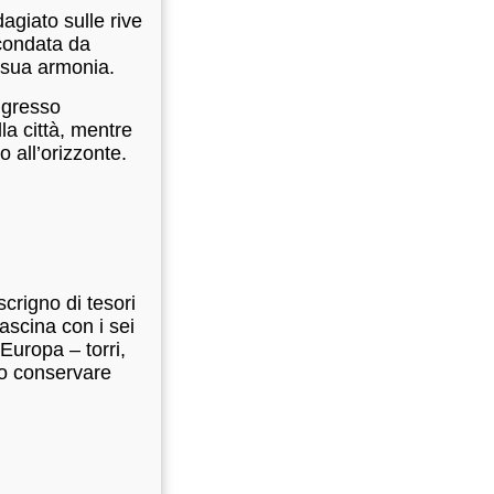
dagiato sulle rive
rcondata da
a sua armonia.
ingresso
lla città, mentre
o all’orizzonte.
scrigno di tesori
ascina con i sei
Europa – torri,
to conservare