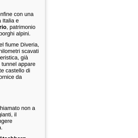
confine con una
Italia e
rio
, patrimonio
orghi alpini.
el fiume Diveria,
hilometri scavati
ristica, già
l tunnel appare
e castello di
cornice da
 chiamato non a
anti, il
ungere
n
.