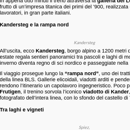
In appena otto minuti il treno attraversa la
galleria del 
frutto di un’impresa titanica dei primi del ’900, realizzata
lavoratori, in gran parte italiani.
Kandersteg e la rampa nord
Kandersteg
All’uscita, ecco
Kandersteg
, borgo alpino a 1200 metri d
estate regala sentieri panoramici tra pascoli e laghi di m
inverno diventa regno di sci nordico e passeggiate nella
Il viaggio prosegue lungo la
“rampa nord”
, uno dei tratt
della linea BLS. Gallerie elicoidali, viadotti arditi e pen
rendono l’itinerario un capolavoro ingegneristico. Poco p
Frutigen
, il trenino sorvola l’iconico
viadotto di Kander
fotografato dell’intera linea, con lo sfondo del castello di
Tra laghi e vigneti
Spiez,