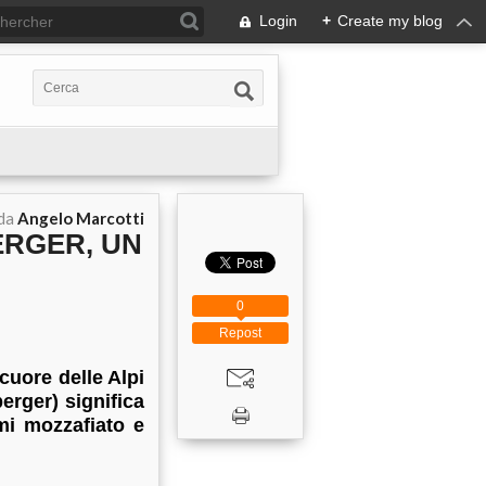
Login
+
Create my blog
 da
Angelo Marcotti
BERGER, UN
0
Repost
cuore delle Alpi
berger)
significa
ami mozzafiato e