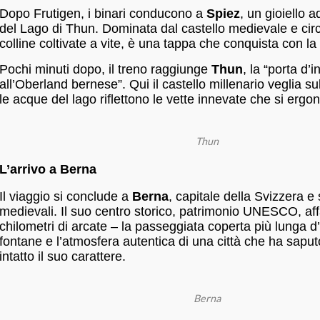
Dopo Frutigen, i binari conducono a
Spiez
, un gioiello a
del Lago di Thun. Dominata dal castello medievale e ci
colline coltivate a vite, è una tappa che conquista con l
Pochi minuti dopo, il treno raggiunge
Thun
, la “porta d’
all’Oberland bernese”. Qui il castello millenario veglia su
le acque del lago riflettono le vette innevate che si ergon
Thun
L’arrivo a Berna
Il viaggio si conclude a
Berna
, capitale della Svizzera e 
medievali. Il suo centro storico, patrimonio UNESCO, aff
chilometri di arcate – la passeggiata coperta più lunga d’
fontane e l’atmosfera autentica di una città che ha sapu
intatto il suo carattere.
Berna