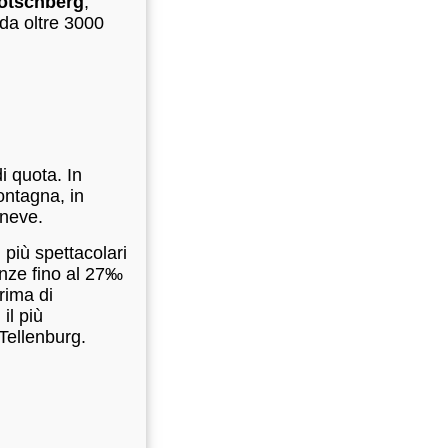
Lötschberg
,
 da oltre 3000
i quota. In
ontagna, in
 neve.
i più spettacolari
denze fino al 27‰
rima di
, il più
 Tellenburg.