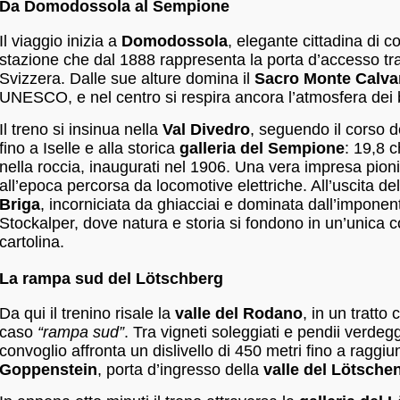
Da Domodossola al Sempione
Il viaggio inizia a
Domodossola
, elegante cittadina di 
stazione che dal 1888 rappresenta la porta d’accesso tra 
Svizzera. Dalle sue alture domina il
Sacro Monte Calva
UNESCO, e nel centro si respira ancora l’atmosfera dei b
Il treno si insinua nella
Val Divedro
, seguendo il corso d
fino a Iselle e alla storica
galleria del Sempione
: 19,8 c
nella roccia, inaugurati nel 1906. Una vera impresa pionie
all’epoca percorsa da locomotive elettriche. All’uscita de
Briga
, incorniciata da ghiacciai e dominata dall’imponent
Stockalper, dove natura e storia si fondono in un’unica 
cartolina.
La rampa sud del Lötschberg
Da qui il trenino risale la
valle del Rodano
, in un tratto
caso
“rampa sud”
. Tra vigneti soleggiati e pendii verdeggi
convoglio affronta un dislivello di 450 metri fino a raggi
Goppenstein
, porta d’ingresso della
valle del Lötsche