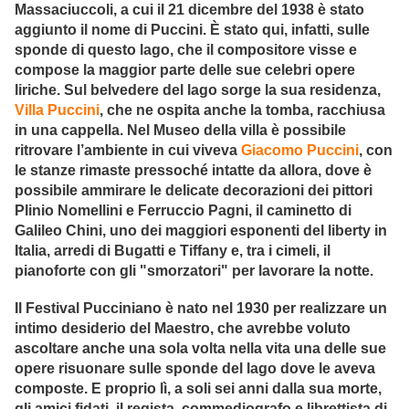
Massaciuccoli, a cui il 21 dicembre del 1938 è stato
aggiunto il nome di Puccini. È stato qui, infatti, sulle
sponde di questo lago, che il compositore visse e
compose la maggior parte delle sue celebri opere
liriche. Sul belvedere del lago sorge la sua residenza,
Villa Puccini
, che ne ospita anche la tomba, racchiusa
in una cappella. Nel Museo della villa è possibile
ritrovare l’ambiente in cui viveva
Giacomo Puccini
, con
le stanze rimaste pressoché intatte da allora, dove è
possibile ammirare le delicate decorazioni dei pittori
Plinio Nomellini e Ferruccio Pagni, il caminetto di
Galileo Chini, uno dei maggiori esponenti del liberty in
Italia, arredi di Bugatti e Tiffany e, tra i cimeli, il
pianoforte con gli "smorzatori" per lavorare la notte.
Il Festival Pucciniano è nato nel 1930 per realizzare un
intimo desiderio del Maestro, che avrebbe voluto
ascoltare anche una sola volta nella vita una delle sue
opere risuonare sulle sponde del lago dove le aveva
composte. E proprio lì, a soli sei anni dalla sua morte,
gli amici fidati, il regista, commediografo e librettista di