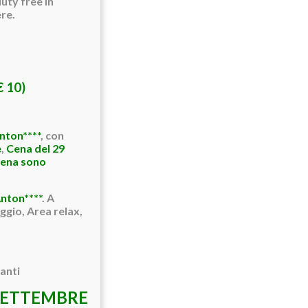
duty free in
ere.
€ 10)
nton****
, con
e
,
Cena del 29
 cena sono
nton****
. A
ggio, Area relax,
panti
 SETTEMBRE