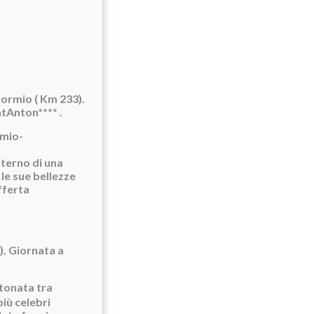
 Bormio ( Km 233).
tAnton**** .
nterno di una
le sue bellezze
fferta
). Giornata a
tonata tra
più celebri