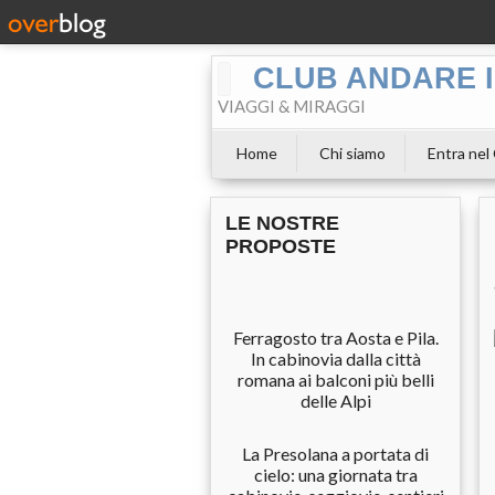
CLUB ANDARE I
VIAGGI & MIRAGGI
Home
Chi siamo
Entra nel
LE NOSTRE
PROPOSTE
Ferragosto tra Aosta e Pila.
In cabinovia dalla città
romana ai balconi più belli
delle Alpi
La Presolana a portata di
cielo: una giornata tra