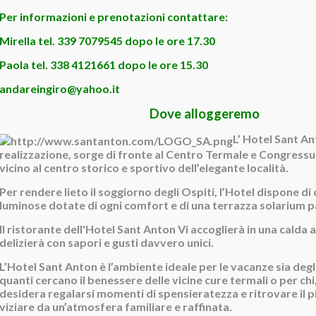
Per informazioni e prenotazioni contattare:
Mirella tel. 339 7079545 dopo le ore 17.30
Paola tel. 338 4121661 dopo le ore 15.30
andareingiro@yahoo.it
Dove alloggeremo
L’ Hotel Sant An
realizzazione, sorge di fronte al Centro Termale e Congressu
vicino al centro storico e sportivo dell’elegante località.
Per rendere lieto il soggiorno degli Ospiti, l’Hotel dispone d
luminose dotate di ogni comfort e di una terrazza solarium 
Il ristorante dell'Hotel Sant Anton Vi accoglierà in una calda
delizierà con sapori e gusti davvero unici.
L’Hotel Sant Anton è l’ambiente ideale per le vacanze sia degli
quanti cercano il benessere delle vicine cure termali o per ch
desidera regalarsi momenti di spensieratezza e ritrovare il pi
viziare da un’atmosfera familiare e raffinata.