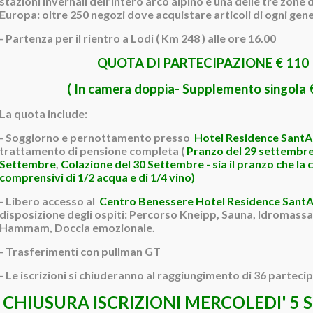
stazioni invernali dell’intero arco alpino e una delle tre zone 
Europa: oltre 250 negozi dove acquistare articoli di ogni gen
- Partenza per il rientro a Lodi ( Km 248 ) alle ore 16.00
QUOTA DI PARTECIPAZIONE € 110
( In camera doppia- Supplemento singola 
La quota include:
- Soggiorno e pernottamento presso
Hotel Residence SantA
trattamento di pensione completa (
Pranzo del 29 settembr
Settembre
,
Colazione del 30 Settembre - sia il pranzo che la
comprensivi di 1/2 acqua e di 1/4 vino)
- Libero accesso al
Centro Benessere Hotel Residence SantA
disposizione degli ospiti: Percorso Kneipp, Sauna, Idromassa
Hammam, Doccia emozionale.
- Trasferimenti con pullman GT
- Le iscrizioni si chiuderanno al raggiungimento di 36 parteci
CHIUSURA ISCRIZIONI MERCOLEDI' 5