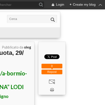
Login
+
Create my blog
Pubblicato da
oleg
uota, 29/
0
Repost
NA” LODI
vigno