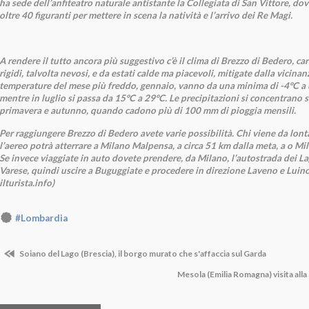
ha sede dell’anfiteatro naturale antistante la Collegiata di San Vittore, d
oltre 40 figuranti per mettere in scena la natività e l’arrivo dei Re Magi.
A rendere il tutto ancora più suggestivo c’è il clima di Brezzo di Bedero, ca
rigidi, talvolta nevosi, e da estati calde ma piacevoli, mitigate dalla vicinan
temperature del mese più freddo, gennaio, vanno da una minima di -4°C a
mentre in luglio si passa da 15°C a 29°C. Le precipitazioni si concentrano 
primavera e autunno, quando cadono più di 100 mm di pioggia mensili.
Per raggiungere Brezzo di Bedero avete varie possibilità. Chi viene da lon
l’aereo potrà atterrare a Milano Malpensa, a circa 51 km dalla meta, a o Mi
Se invece viaggiate in auto dovete prendere, da Milano, l’autostrada dei La
Varese, quindi uscire a Buguggiate e procedere in direzione Laveno e Luino
ilturista.info)
#Lombardia
Soiano del Lago (Brescia), il borgo murato che s'affaccia sul Garda
Mesola (Emilia Romagna) visita alla 