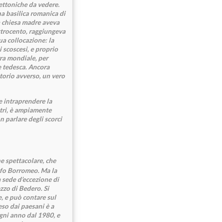
tettoniche da vedere.
na basilica romanica di
la chiesa madre aveva
ttrocento, raggiungeva
sua collocazione: la
 scoscesi, e proprio
rra mondiale, per
e tedesca. Ancora
itorio avverso, un vero
e intraprendere la
etri, è ampiamente
n parlare degli scorci
ne spettacolare, che
olfo Borromeo. Ma la
a sede d’eccezione di
zzo di Bedero. Si
e, e può contare sul
so dai paesani è a
ogni anno dal 1980, e