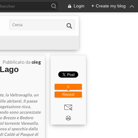
Login
+
Create my blog
Pubblicato da
oleg
l Lago
0
e, la Valtravaglia, un
Repost
lle abitanti. Il paese
egetazione ricca,
quando sono accarezzate
ato Brezzo e Bedero
el torrente Varesella.
osa si specchia dalla
di Caldé al Pasqué di