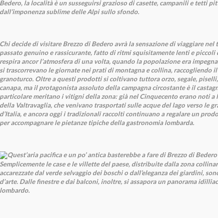
Bedero, la località è un susseguirsi grazioso di casette, campanili e tetti pit
dall’imponenza sublime delle Alpi sullo sfondo.
Chi decide di visitare Brezzo di Bedero avrà la sensazione di viaggiare ne
passato genuino e rassicurante, fatto di ritmi squisitamente lenti e piccoli d
respira ancor l’atmosfera di una volta, quando la popolazione era impegnata
si trascorrevano le giornate nei prati di montagna e collina, raccogliendo il 
granoturco. Oltre a questi prodotti si coltivano tuttora orzo, segale, piselli,
canapa, ma il protagonista assoluto della campagna circostante è il casta
particolare meritano i vitigni della zona: già nel Cinquecento erano noti a M
della Valtravaglia, che venivano trasportati sulle acque del lago verso le gr
d’Italia, e ancora oggi i tradizionali raccolti continuano a regalare un prod
per accompagnare le pietanze tipiche della gastronomia lombarda.
Quest’aria pacifica e un po’ antica basterebbe a fare di Brezzo di Bedero
Semplicemente le case e le villette del paese, distribuite dalla zona collinar
accarezzate dal verde selvaggio dei boschi o dall’eleganza dei giardini, son
d’arte. Dalle finestre e dai balconi, inoltre, si assapora un panorama idilli
lombardo.