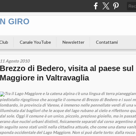
N GIRO
 Club
Canale YouTube
Newsletter
Contattami
11 Agosto 2010
Brezzo di Bedero, visita al paese su
Maggiore in Valtravaglia
Tra il Lago Maggiore e la catena alpina c’è una lingua di terra pianeggiant
piedistallo rigoglioso che accoglie il comune di Brezzo di Bedero e i suoi mi
lombardo, in provincia di Varese, è immerso nelle pennellate verdi di una v
illuminata dai bagliori che le acque del lago rubano al cielo e riflettono 
dal sole. Oggi il comune è un unico, piccolo, prezioso gioiello, ma in pass
erano due nuclei urbani distinti, fisicamente separati dal corso argentino d
In seguito sono stati uniti nella cittadina attuale, che come una dama vanit
sponda occidentale del Lago Maggiore. Non si può darle torto: dalla rocca 