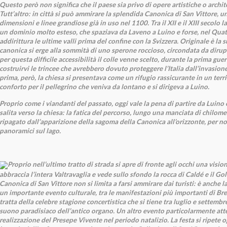
Questo però non significa che il paese sia privo di opere artistiche o archi
Tutt’altro: in città si può ammirare la splendida Canonica di San Vittore, u
dimensioni e linee grandiose già in uso nel 1100. Tra il XII e il XIII secolo 
un dominio molto esteso, che spaziava da Laveno a Luino e forse, nel Qua
addirittura le ultime valli prima del confine con la Svizzera. Originale è la 
canonica si erge alla sommità di uno sperone roccioso, circondata da dirupi
per questa difficile accessibilità il colle venne scelto, durante la prima gue
costruirvi le trincee che avrebbero dovuto proteggere l’Italia dall’invasion
prima, però, la chiesa si presentava come un rifugio rassicurante in un terr
conforto per il pellegrino che veniva da lontano e si dirigeva a Luino.
Proprio come i viandanti del passato, oggi vale la pena di partire da Luino 
salita verso la chiesa: la fatica del percorso, lungo una manciata di chilom
ripagato dall’apparizione della sagoma della Canonica all’orizzonte, per no
panoramici sul lago.
Proprio nell’ultimo tratto di strada si apre di fronte agli occhi una visio
abbraccia l’intera Valtravaglia e vede sullo sfondo la rocca di Caldé e il G
Canonica di San Vittore non si limita a farsi ammirare dai turisti: è anche l
un importante evento culturale, tra le manifestazioni più importanti di Bre
tratta della celebre stagione concertistica che si tiene tra luglio e settembr
suono paradisiaco dell’antico organo. Un altro evento particolarmente atte
realizzazione del Presepe Vivente nel periodo natalizio. La festa si ripete 