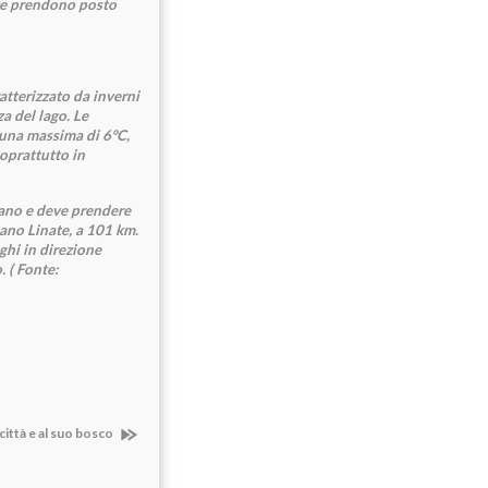
ove prendono posto
ratterizzato da inverni
za del lago. Le
 una massima di 6°C,
soprattutto in
tano e deve prendere
lano Linate, a 101 km.
ghi in direzione
. ( Fonte:
città e al suo bosco