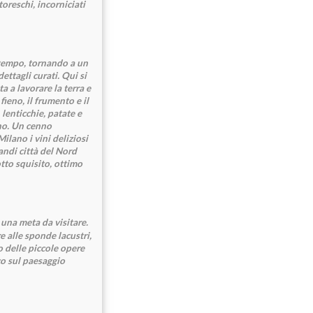
toreschi, incorniciati
l tempo, tornando a un
ettagli curati. Qui si
 a lavorare la terra e
fieno, il frumento e il
 lenticchie, patate e
gno. Un cenno
ilano i vini deliziosi
andi città del Nord
otto squisito, ottimo
 una meta da visitare.
e alle sponde lacustri,
o delle piccole opere
aco sul paesaggio