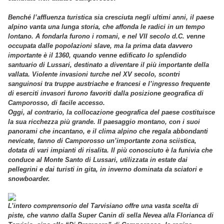
Benché l’affluenza turistica sia cresciuta negli ultimi anni, il paese
alpino vanta una lunga storia, che affonda le radici in un tempo
lontano. A fondarla furono i romani, e nel VII secolo d.C. venne
occupata dalle popolazioni slave, ma la prima data davvero
importante è il 1360, quando venne edificato lo splendido
santuario di Lussari, destinato a diventare il più importante della
vallata. Violente invasioni turche nel XV secolo, scontri
sanguinosi tra truppe austriache e francesi e l’ingresso frequente
di eserciti invasori furono favoriti dalla posizione geografica di
Camporosso, di facile accesso.
Oggi, al contrario, la collocazione geografica del paese costituisce
la sua ricchezza più grande. Il paesaggio montano, con i suoi
panorami che incantano, e il clima alpino che regala abbondanti
nevicate, fanno di Camporosso un’importante zona sciistica,
dotata di vari impianti di risalita. Il più conosciuto è la funivia che
conduce al Monte Santo di Lussari, utilizzata in estate dai
pellegrini e dai turisti in gita, in inverno dominata da sciatori e
snowboarder.
L’intero comprensorio del Tarvisiano offre una vasta scelta di
piste, che vanno dalla Super Canin di sella Nevea alla Florianca di