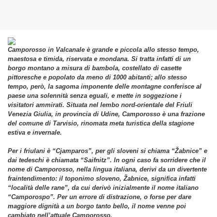
Camporosso in Valcanale è grande e piccola allo stesso tempo,
maestosa e timida, riservata e mondana. Si tratta infatti di un
borgo montano a misura di bambola, costellato di casette
pittoresche e popolato da meno di 1000 abitanti; allo stesso
tempo, però, la sagoma imponente delle montagne conferisce al
paese una solennità senza eguali, e mette in soggezione i
visitatori ammirati. Situata nel lembo nord-orientale del Friuli
Venezia Giulia, in provincia di Udine, Camporosso è una frazione
del comune di Tarvisio, rinomata meta turistica della stagione
estiva e invernale.
Per i friulani è “Cjamparos”, per gli sloveni si chiama “Žabnice” e
dai tedeschi è chiamata “Saifnitz”. In ogni caso fa sorridere che il
nome di Camporosso, nella lingua italiana, derivi da un divertente
fraintendimento: il toponimo sloveno, Žabnice, significa infatti
“località delle rane”, da cui derivò inizialmente il nome italiano
“Camporospo”. Per un errore di distrazione, o forse per dare
maggiore dignità a un borgo tanto bello, il nome venne poi
cambiato nell’attuale Camporosso.