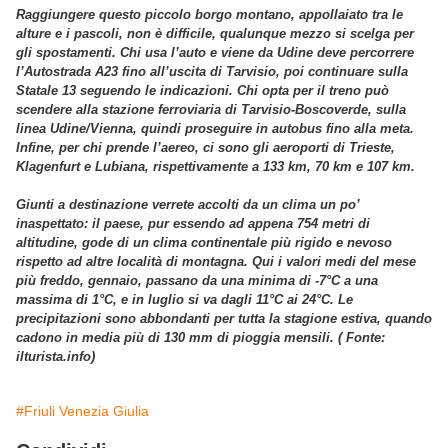
Raggiungere questo piccolo borgo montano, appollaiato tra le
alture e i pascoli, non è difficile, qualunque mezzo si scelga per
gli spostamenti. Chi usa l’auto e viene da Udine deve percorrere
l’Autostrada A23 fino all’uscita di Tarvisio, poi continuare sulla
Statale 13 seguendo le indicazioni. Chi opta per il treno può
scendere alla stazione ferroviaria di Tarvisio-Boscoverde, sulla
linea Udine/Vienna, quindi proseguire in autobus fino alla meta.
Infine, per chi prende l’aereo, ci sono gli aeroporti di Trieste,
Klagenfurt e Lubiana, rispettivamente a 133 km, 70 km e 107 km.
Giunti a destinazione verrete accolti da un clima un po’
inaspettato: il paese, pur essendo ad appena 754 metri di
altitudine, gode di un clima continentale più rigido e nevoso
rispetto ad altre località di montagna. Qui i valori medi del mese
più freddo, gennaio, passano da una minima di -7°C a una
massima di 1°C, e in luglio si va dagli 11°C ai 24°C. Le
precipitazioni sono abbondanti per tutta la stagione estiva, quando
cadono in media più di 130 mm di pioggia mensili. ( Fonte:
ilturista.info)
#Friuli Venezia Giulia