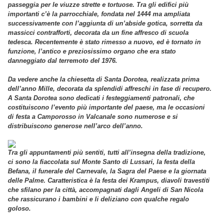
passeggia per le viuzze strette e tortuose. Tra gli edifici più
importanti c’è la parrocchiale, fondata nel 1444 ma ampliata
successivamente con l’aggiunta di un’abside gotica, sorretta da
massicci contrafforti, decorata da un fine affresco di scuola
tedesca. Recentemente è stato rimesso a nuovo, ed è tornato in
funzione, l’antico e preziosissimo organo che era stato
danneggiato dal terremoto del 1976.
Da vedere anche la chiesetta di Santa Dorotea, realizzata prima
dell’anno Mille, decorata da splendidi affreschi in fase di recupero.
A Santa Dorotea sono dedicati i festeggiamenti patronali, che
costituiscono l’evento più importante del paese, ma le occasioni
di festa a Camporosso in Valcanale sono numerose e si
distribuiscono generose nell’arco dell’anno.
Tra gli appuntamenti più sentiti, tutti all’insegna della tradizione,
ci sono la fiaccolata sul Monte Santo di Lussari, la festa della
Befana, il funerale del Carnevale, la Sagra del Paese e la giornata
delle Palme. Caratteristica è la festa dei Krampus, diavoli travestiti
che sfilano per la città, accompagnati dagli Angeli di San Nicola
che rassicurano i bambini e li deliziano con qualche regalo
goloso.