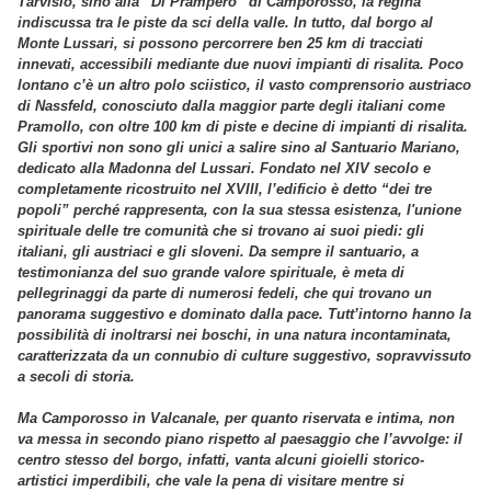
Tarvisio, sino alla “Di Prampero” di Camporosso, la regina
indiscussa tra le piste da sci della valle. In tutto, dal borgo al
Monte Lussari, si possono percorrere ben 25 km di tracciati
innevati, accessibili mediante due nuovi impianti di risalita. Poco
lontano c’è un altro polo sciistico, il vasto comprensorio austriaco
di Nassfeld, conosciuto dalla maggior parte degli italiani come
Pramollo, con oltre 100 km di piste e decine di impianti di risalita.
Gli sportivi non sono gli unici a salire sino al Santuario Mariano,
dedicato alla Madonna del Lussari. Fondato nel XIV secolo e
completamente ricostruito nel XVIII, l’edificio è detto “dei tre
popoli” perché rappresenta, con la sua stessa esistenza, l'unione
spirituale delle tre comunità che si trovano ai suoi piedi: gli
italiani, gli austriaci e gli sloveni. Da sempre il santuario, a
testimonianza del suo grande valore spirituale, è meta di
pellegrinaggi da parte di numerosi fedeli, che qui trovano un
panorama suggestivo e dominato dalla pace. Tutt’intorno hanno la
possibilità di inoltrarsi nei boschi, in una natura incontaminata,
caratterizzata da un connubio di culture suggestivo, sopravvissuto
a secoli di storia.
Ma Camporosso in Valcanale, per quanto riservata e intima, non
va messa in secondo piano rispetto al paesaggio che l’avvolge: il
centro stesso del borgo, infatti, vanta alcuni gioielli storico-
artistici imperdibili, che vale la pena di visitare mentre si