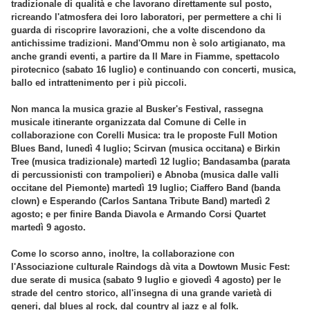
tradizionale di qualità e che lavorano direttamente sul posto,
ricreando l'atmosfera dei loro laboratori, per permettere a chi li
guarda di riscoprire lavorazioni, che a volte discendono da
antichissime tradizioni. Mand'Ommu non è solo artigianato, ma
anche grandi eventi, a partire da Il Mare in Fiamme, spettacolo
pirotecnico (sabato 16 luglio) e continuando con concerti, musica,
ballo ed intrattenimento per i più piccoli.
Non manca la musica grazie al Busker's Festival, rassegna
musicale itinerante organizzata dal Comune di Celle in
collaborazione con Corelli Musica: tra le proposte Full Motion
Blues Band, lunedì 4 luglio; Scirvan (musica occitana) e Birkin
Tree (musica tradizionale) martedì 12 luglio; Bandasamba (parata
di percussionisti con trampolieri) e Abnoba (musica dalle valli
occitane del Piemonte) martedì 19 luglio; Ciaffero Band (banda
clown) e Esperando (Carlos Santana Tribute Band) martedì 2
agosto; e per finire Banda Diavola e Armando Corsi Quartet
martedì 9 agosto.
Come lo scorso anno, inoltre, la collaborazione con
l'Associazione culturale Raindogs dà vita a Dowtown Music Fest:
due serate di musica (sabato 9 luglio e giovedì 4 agosto) per le
strade del centro storico, all'insegna di una grande varietà di
generi, dal blues al rock, dal country al jazz e al folk.