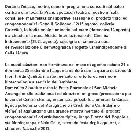
Durante l'estate, inoltre, sono in programma concerti sul palco
centrale e in località Piani, spettacoli teatrali, mostre in sala
consiliare, manifestazioni sportive, rassegne di prodotti tipici ed
enogastronomici (Sotto il Solleone, 12/15 agosto, galleria
Crocetta), la tradizionale luminaria sul mare (domenica 14 agosto)
e a chiudere la nona Mostra Internazionale del Cinema
Indipendente (18/21 agosto), rassegna di cinema a cura
dell’Associazione Cinematografica Progetto CineIndipendente di
Celle Ligure.
Le manifestazioni non terminano nel mese di agosto: sabato 24 e
domenica 25 settembre l'appuntamento è con la quarta edizione di
Fiori Frutta Qualità, mostra mercato di ortoflorovivaismo e
biotecnologie a servizio dell'ambiente.
Domenica 2 ottobre torna la Festa Patronale di San Michele
Arcangelo: alle tradizionali celebrazioni religiose (processione per
le vie del Centro storico, in cui sarà possibile ammirare la Cassa
lignea policroma del Maragliano e i Cristi delle Confraternite
vicine) si aggiungono una grande mostra mercato di prodotti
enogastronomici ed artigianato tipico, lungo Piazza del Popolo e
via Montegrappa e Vola Celle, seconda festa degli aquiloni, a
chiudere Navicelle 2011.