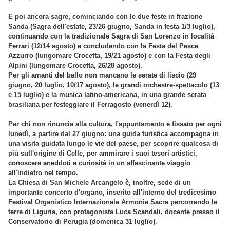
E poi ancora sagre, cominciando con le due feste in frazione
Sanda (Sagra dell'estate, 23/26 giugno, Sanda in festa 1/3 luglio),
continuando con la tradizionale Sagra di San Lorenzo in località
Ferrari (12/14 agosto) e concludendo con la Festa del Pesce
Azzurro (lungomare Crocetta, 19/21 agosto) e con la Festa degli
Alpini (lungomare Crocetta, 26/28 agosto).
Per gli amanti del ballo non mancano le serate di liscio (29
giugno, 20 luglio, 10/17 agosto), le grandi orchestre-spettacolo (13
e 15 luglio) e la musica latino-americana, in una grande serata
brasiliana per festeggiare il Ferragosto (venerdì 12).
Per chi non rinuncia alla cultura, l'appuntamento è fissato per ogni
lunedì, a partire dal 27 giugno: una guida turistica accompagna in
una visita guidata lungo le vie del paese, per scoprire qualcosa di
più sull'origine di Celle, per ammirare i suoi tesori artistici,
conoscere aneddoti e curiosità in un affascinante viaggio
all'indietro nel tempo.
La Chiesa di San Michele Arcangelo è, inoltre, sede di un
importante concerto d'organo, inserito all'interno del tredicesimo
Festival Organistico Internazionale Armonie Sacre percorrendo le
terre di Liguria, con protagonista Luca Scandali, docente presso il
Conservatorio di Perugia (domenica 31 luglio).