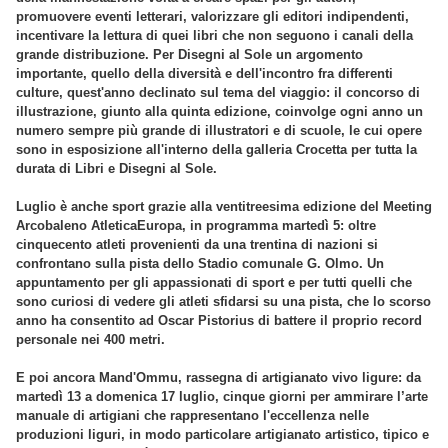
promuovere eventi letterari, valorizzare gli editori indipendenti,
incentivare la lettura di quei libri che non seguono i canali della
grande distribuzione. Per Disegni al Sole un argomento
importante, quello della diversità e dell'incontro fra differenti
culture, quest'anno declinato sul tema del viaggio: il concorso di
illustrazione, giunto alla quinta edizione, coinvolge ogni anno un
numero sempre più grande di illustratori e di scuole, le cui opere
sono in esposizione all'interno della galleria Crocetta per tutta la
durata di Libri e Disegni al Sole.
Luglio è anche sport grazie alla ventitreesima edizione del Meeting
Arcobaleno AtleticaEuropa, in programma martedì 5: oltre
cinquecento atleti provenienti da una trentina di nazioni si
confrontano sulla pista dello Stadio comunale G. Olmo. Un
appuntamento per gli appassionati di sport e per tutti quelli che
sono curiosi di vedere gli atleti sfidarsi su una pista, che lo scorso
anno ha consentito ad Oscar Pistorius di battere il proprio record
personale nei 400 metri.
E poi ancora Mand'Ommu, rassegna di artigianato vivo ligure: da
martedì 13 a domenica 17 luglio, cinque giorni per ammirare l’arte
manuale di artigiani che rappresentano l'eccellenza nelle
produzioni liguri, in modo particolare artigianato artistico, tipico e