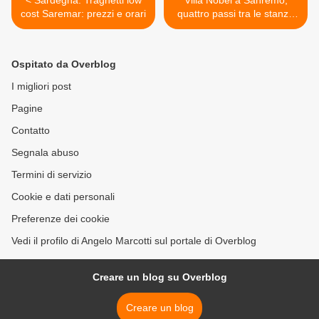
< Sardegna. Traghetti low
Villa Nobel a Sanremo,
cost Saremar: prezzi e orari
quattro passi tra le stanze
dello scienziato svedese >
Ospitato da Overblog
I migliori post
Pagine
Contatto
Segnala abuso
Termini di servizio
Cookie e dati personali
Preferenze dei cookie
Vedi il profilo di Angelo Marcotti sul portale di Overblog
Creare un blog su Overblog
Creare un blog