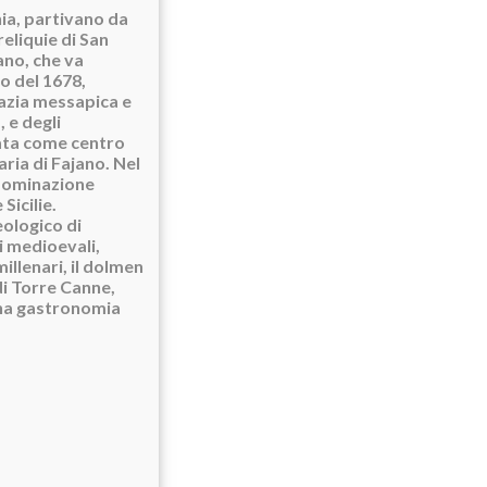
nia, partivano da
reliquie di San
ano, che va
no del 1678,
nazia messapica e
, e degli
nata come centro
ria di Fajano. Nel
 dominazione
Sicilie.
eologico di
i medioevali,
llenari, il dolmen
 di Torre Canne,
 una gastronomia