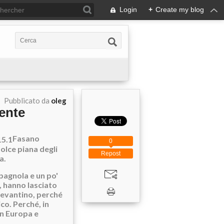
Login
+
Create my blog
Pubblicato da
oleg
iente
Fasano
0
dolce piana degli
Repost
ia.
spagnola e un po'
i, hanno lasciato
 levantino, perché
co. Perché, in
in Europa e