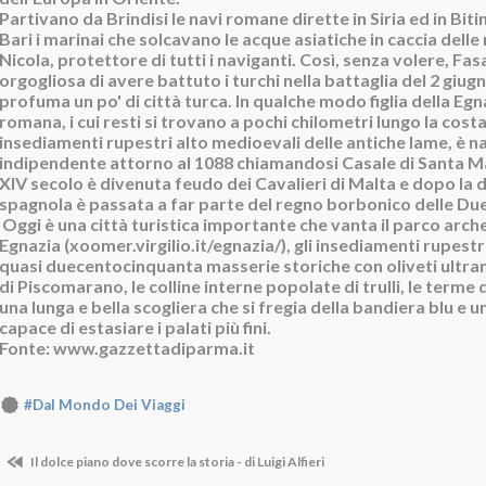
Partivano da Brindisi le navi romane dirette in Siria ed in Biti
Bari i marinai che solcavano le acque asiatiche in caccia delle 
Nicola, protettore di tutti i naviganti. Così, senza volere, Fas
orgogliosa di avere battuto i turchi nella battaglia del 2 giug
profuma un po' di città turca. In qualche modo figlia della Eg
romana, i cui resti si trovano a pochi chilometri lungo la costa
insediamenti rupestri alto medioevali delle antiche lame, è 
indipendente attorno al 1088 chiamandosi Casale di Santa Ma
XIV secolo è divenuta feudo dei Cavalieri di Malta e dopo la
spagnola è passata a far parte del regno borbonico delle Due 
Oggi è una città turistica importante che vanta il parco arch
Egnazia (xoomer.virgilio.it/egnazia/), gli insediamenti rupestr
quasi duecentocinquanta masserie storiche con oliveti ultrami
di Piscomarano, le colline interne popolate di trulli, le terme
una lunga e bella scogliera che si fregia della bandiera blu e
capace di estasiare i palati più fini.
Fonte: www.gazzettadiparma.it
#Dal Mondo Dei Viaggi
Il dolce piano dove scorre la storia - di Luigi Alfieri