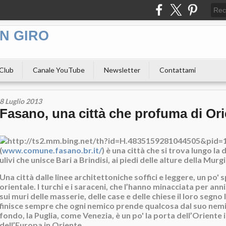
N GIRO
 Club
Canale YouTube
Newsletter
Contattami
8 Luglio 2013
Fasano, una città che profuma di Or
(
www.comune.fasano.br.it/
) è una città che si trova lungo la 
ulivi che unisce Bari a Brindisi, ai piedi delle alture della Murg
Una città dalle linee architettoniche soffici e leggere, un po' 
orientale. I turchi e i saraceni, che l’hanno minacciata per ann
sui muri delle masserie, delle case e delle chiese il loro segno
finisce sempre che ogni nemico prende qualcosa dal suo nemi
fondo, la Puglia, come Venezia, è un po' la porta dell’Oriente 
dell’Europa in Oriente.