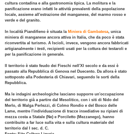
cultura contadina e alla gastronomia tipica. La molitura e la
panificazione erano infatti le attività prevalenti della popolazione
locale, assieme all'estrazione del manganese, del marmo rosso e
verde e del granito.
In località Piandifieno è situata la
Miniera di Gambatesa
, unica
miniera di manganese ancora attiva in Italia, che da poco è stata
riconvertita al turismo. A Iscioli, invece, vengono ancora fabbricati
artigianalmente i
testi
, recipienti usati per la cottura dei testaroli e
per la panificazione in generale.
Il territorio è stato feudo dei Fieschi nell'XI secolo e da essi è
passato alla Repubblica di Genova nel Duecento. Da allora è stato
sottoposto alla Podesteria di Chiavari, seguendo le sorti della
Repubblica.
Ma le indagini archeologiche lasciano supporre un'occupazione
del territorio già a partire dal Mesolitico, con i siti di Nido del
Merlo, di Malga Perlezzi, di Colmo Rondio e del Bosco delle
Lame, mentre l'individuazione di tracce insediative su ripiani di
mezza costa a Statale (Ne) e Porciletto (Mezzanego), hanno
contribuito a far luce sulla vita e sulla cultura materiale del
territorio dal I sec. d. C.
Fonte: Sito Cultura Liguria