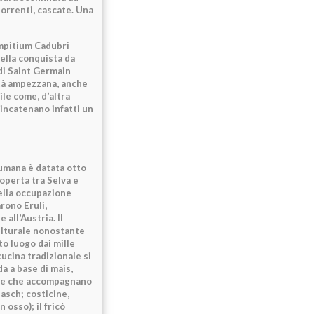
torrenti, cascate. Una
Ampitium Cadubri
ella conquista da
di Saint Germain
ità ampezzana, anche
ile come, d’altra
 incatenano infatti un
 umana è datata otto
coperta tra Selva e
della occupazione
arono Eruli,
 all’Austria. Il
ulturale nonostante
to luogo dai mille
ucina tradizionale si
da a base di mais,
 erbe che accompagnano
lasch; costicine,
 osso); il fricò