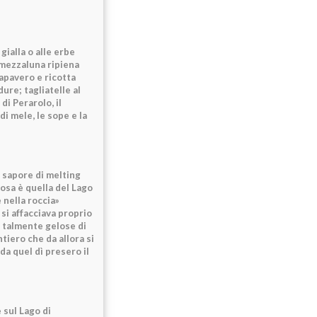
gialla o alle erbe
 mezzaluna ripiena
papavero e ricotta
dure; tagliatelle al
di Perarolo, il
di mele, le sope e la
 sapore di melting
mosa è quella del Lago
 nella roccia»
 si affacciava proprio
o talmente gelose di
ntiero che da allora si
 da quel dì presero il
 sul Lago di