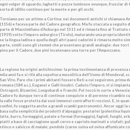
ogni volger di sguardo, laghetti e pozze luminose ovunque, frusciar di 
sorta di idillio continuo per la mente e per gli occhi.
Torniamo per un attimo a Cortina: nei documenti antichi si chiamava 
(1156) e faceva parte del Cadore geografico. Ma fu staccata a seguito d
parte di Massimiliano d’Asburgo nel 1511 ed è rimasta fino al Trattato 
(1919) sotto l’impero asburgico (Tirolo), maturando una propria ident
se la lingua ladina e quella degli altri paesi cadorini è rimasta molto sim
parte, simili sono gli stemmi che presentano grandi analogie: due torri
pino per il Cadore, due pini incatenano una torre per l’Ampezzano.
La regione ha origini antichissime: la prima testimonianza di presenza
mila anni fa e si rifà alla sepoltura mesolitica dell’Uomo di Mondeval, s
San Vito. Pare che i primi abitanti fossero Reti a cui seguirono, prima 
romana (184 a.c.), Euganei e Galli Insubri. Caduto l’impero, vi si impiant
Ostrogoti, Bizantini, Longobardi e Franchi. Poi toccò in sorte a Venezia e
Cadore fu dunque terra di continue conquiste e di perenne ricambio c
la valle fosse protetta dai suoi immensi contrafforti rocciosi. E, in quan
confini, fu soggetta anche a grandi scambi gastronomici. Ancor oggi la c
basa sulla semplicità dei prodotti d’alpeggio: pestariei (polentina liqui
latte, burro, formaggio), patate e formai (formaggio), fagioli, funghi,
piatti a base di cacciagione quali cervo e capriolo marinati e stufati; gu
stinco e salsicce di maiale; pendole (carne suina ed ovina affumicate con