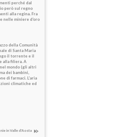
imenti perché dal
zio però sul regno
enti alla regina. Fra
e nelle miniere d’oro
alazzo della Comunità
onale di Santa Maria
go il torrente e il
alla filiera. A
nel mondo (gli altri
sma dei bambini,
e di farmaci. L’aria
zioni climatiche ed
nie in Valle d'Aosta