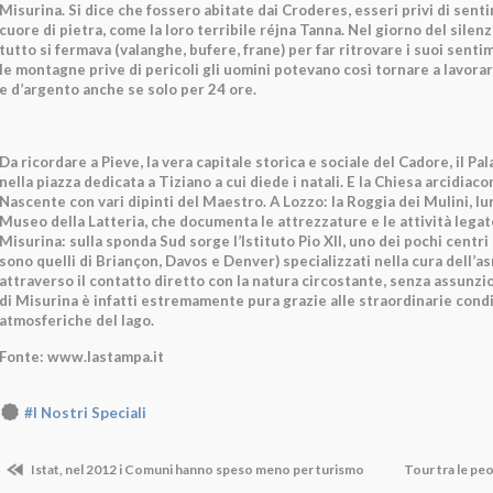
Misurina. Si dice che fossero abitate dai Croderes, esseri privi di sent
cuore di pietra, come la loro terribile réjna Tanna. Nel giorno del silen
tutto si fermava (valanghe, bufere, frane) per far ritrovare i suoi sentim
le montagne prive di pericoli gli uomini potevano così tornare a lavorar
e d’argento anche se solo per 24 ore.
Da ricordare a Pieve, la vera capitale storica e sociale del Cadore, il P
nella piazza dedicata a Tiziano a cui diede i natali. E la Chiesa arcidiac
Nascente con vari dipinti del Maestro. A Lozzo: la Roggia dei Mulini, lun
Museo della Latteria, che documenta le attrezzature e le attività legate 
Misurina: sulla sponda Sud sorge l’Istituto Pio XII, uno dei pochi centri 
sono quelli di Briançon, Davos e Denver) specializzati nella cura dell’a
attraverso il contatto diretto con la natura circostante, senza assunzion
di Misurina è infatti estremamente pura grazie alle straordinarie condi
atmosferiche del lago.
Fonte: www.lastampa.it
#I Nostri Speciali
Istat, nel 2012 i Comuni hanno speso meno per turismo
Tour tra le peo