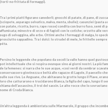
(torti-no-frittata di formaggi).
Tra i primi piatti figurano canederli; gnocchi di patate, di pane, di zucca 
(sciopete, asparago selvatico, malva, menta, sbulìe); casunziei (pasta a
con patate, ricotta, burro, rape rosse) condita con burro fuso, semi di 
affumicata; minestre di orzo e di fagioli con le cotiche; orzotto alle ver
sugo di selvaggina, alle erbe. Ottimi anche i formaggi di malga, lo speck 
prosciutto sappadino. Tra i dolci: lo strudel di mele, le frittelle sempre 
péta.
Persino le leggende che popolano da secoli la valle hanno quel gustoso
pot intellettuale che si respira ovunque sino ai giorni nostri. La più fa
de la femenes: si narra che le sue acque, «così verdi da sembrar scavate
conservassero giovinezza e beltà alle ragazze di Lagole, il paesello che
sulle sue rive. Le Anguane, che abitavano le grotte lungo il Piave, eran
loro che catturarono e trucidarono Bianca, la figlia del capo, lungo il se
chiama dell’assassino, il troi del sassin. Le alte rocce che lo sovrastano
nome di Croda Bianca.
Un’altra leggenda è ambientata sulle Marmarole, il gruppo che incombe