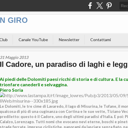
N GIRO
 Club
Canale YouTube
Newsletter
Contattami
31 Maggio 2013
Il Cadore, un paradiso di laghi e leg
Ai piedi delle Dolomiti paesi ricchi
di storia e di cultura. E la 
trionfare canederli e selvaggina.
Piero Soria
Le Dolomiti, le tre cime di Lavaredo, il lago di Misurina, le Tofane, il mon
qualcosa di più di una cuginanza con Cortina e le sue vette, Tiziano Vecell
prediletto: questo è il Cadore, uno degli ultimi paradisi d’Italia. E poi: 
Calalzo, Lorenzago. Tutti nomi che evocano nevi eterne, boschi e pinet
strade ferrate, imprese ciclistiche, panorami da lasciare senza fiato, n