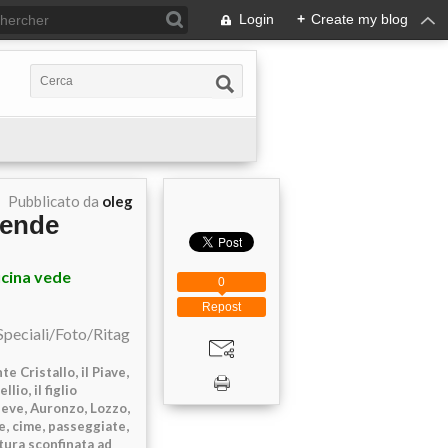
Login
+
Create my blog
Pubblicato da
oleg
gende
cucina vede
0
Repost
te Cristallo, il Piave,
io, il figlio
Pieve, Auronzo, Lozzo,
e, cime, passeggiate,
atura sconfinata ad