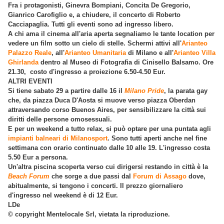
Fra i protagonisti, Ginevra Bompiani, Concita De Gregorio,
Gianrico Carofiglio e, a chiudere, il concerto di Roberto
Cacciapaglia. Tutti gli eventi sono ad ingresso libero.
A chi ama il cinema all'aria aperta segnaliamo le tante location per
vedere un film sotto un cielo di stelle. Schermi attivi all'
Arianteo
Palazzo Reale
, all'
Arianteo Umanitaria
di Milano e all'
Arianteo Villa
Ghirlanda
dentro al Museo di Fotografia di Cinisello Balsamo. Ore
21.30, costo d'ingresso a proiezione 6.50-4.50 Eur.
ALTRI EVENTI
Si tiene sabato 29 a partire dalle 16 il
Milano Pride
, la parata gay
che, da piazza Duca D'Aosta si muove verso piazza Oberdan
attraversando corso Buenos Aires, per sensibilizzare la città sui
diritti delle persone omosessuali.
E per un weekend a tutto relax, si può optare per una puntata agli
impianti balneari di Milanosport
. Sono tutti aperti anche nel fine
settimana con orario continuato dalle 10 alle 19. L'ingresso costa
5.50 Eur a persona.
Un'altra piscina scoperta verso cui dirigersi restando in città è la
Beach Forum
che sorge a due passi dal
Forum di Assago
dove,
abitualmente, si tengono i concerti. Il prezzo giornaliero
d'ingresso nel weekend è di 12 Eur.
LDe
© copyright Mentelocale Srl, vietata la riproduzione.