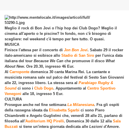
Meglio il rock di Bon Jovi o l'hip hop dei Club Dogo? Meglio il
cinema all'aperto o le piscine? In fondo, non c'è bisogno di
scegliere: nel weekend c'è tempo per fare tutto. O quasi.
MUSICA
Finisce l'attesa per il concerto di
Jon Bon Jovi
. Sabato 29 il rocker
italo-americano si esibisce allo
Stadio di San Siro
per l'unica data
italiana del tour
Because We Can
che promuove il disco
What
About New
. Ore 20.30, ingresso 46 Eur.
Al
Carroponte
domenica 30 canta Marina Rei. La cantante e
musicista romana sale sul palco del festival di Sesto San Giovanni
alle 22, ingresso libero. La stessa sera al
Parabiago Rugby &
Sound
ci sono i
Club Dogo
. Appuntamento al
Centro Sportivo
Venegoni
alle 18, ingresso 5 Eur.
CULTURA
Prosegue anche nel fine settimana
La Milanesiana
. Fra gli ospiti
della rassegna ideata da
Elisabetta Sgarbi
ci sono Piero
Chiambretti e Angelo Guglielmi che, venerdì 28 alle 21, parlano di
filosofia all'
Auditorium HQ Pirelli
. Domenica 30 dalle 12 alla
Sala
Buzzati
si tiene un'intera giornata dedicata alle
Lezioni d'Amore
.