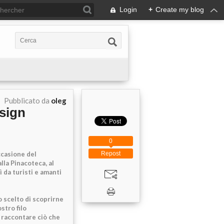
Login
+
Create my blog
Pubblicato da
oleg
esign
0
ccasione del
Repost
alla Pinacoteca, al
 da turisti e amanti
 scelto di scoprirne
ostro filo
 raccontare ciò che