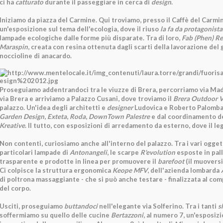
ci ha
catturato
durante il passeggiare in cerca di
design
.
Iniziamo da piazza del Carmine. Qui troviamo, presso il Caffè del Carmin
un'esposizione sul tema dell'ecologia, dove il riuso
la fa da protagonista
lampade ecologiche dalle forme più disparate. Tra di loro,
Fab (Phen) R
Maraspin
, creata con resina ottenuta dagli scarti della lavorazione del 
noccioline di anacardo.
Proseguiamo addentrandoci tra le viuzze di Brera, percorriamo via Ma
via Brera e arriviamo a Palazzo Cusani, dove troviamo il
Brera Outdoor V
palazzo. Un'idea degli architetti e
designer
Ludovica e Roberto Palomba
Garden
Design
,
Exteta
,
Roda
,
DownTown Palestre
e dal coordinamento de
Kreative
. Il tutto, con esposizioni di arredamento da esterno, dove il le
Non contenti, curiosiamo anche all'interno del palazzo. Tra i vari oggett
particolari lampade di
Antonangeli
, le scarpe
R'evolution
esposte in pall
trasparente e prodotte in linea per promuovere il
barefoot
(il muoversi 
Ci colpisce la struttura ergonomica
Keope MFV
, dell'azienda lombarda
di poltrona massaggiante - che si può anche testare - finalizzata al co
del corpo.
Usciti, proseguiamo
buttandoci
nell'elegante via Solferino. Tra i tanti
s
soffermiamo su quello delle cucine
Bertazzoni
, al numero 7, un'esposizi