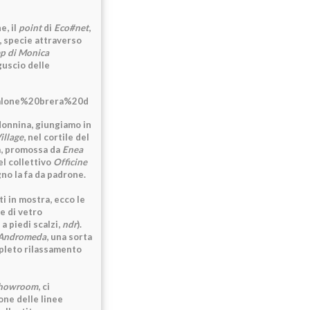
e, il
point
di
Eco#net
,
, specie attraverso
ep di Monica
guscio delle
donnina, giungiamo in
illage
, nel cortile del
, promossa da
Enea
l collettivo
Officine
gno la fa da padrone.
i in mostra, ecco le
e di vetro
a piedi scalzi,
ndr
).
Andromeda
, una sorta
mpleto rilassamento
howroom
, ci
one delle linee