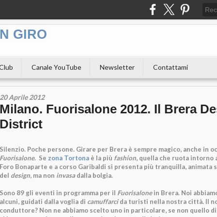
N GIRO
 Club
Canale YouTube
Newsletter
Contattami
20 Aprile 2012
Milano. Fuorisalone 2012. Il Brera D
District
Silenzio. Poche persone. Girare per Brera è sempre magico, anche in o
Fuorisalone
. Se
zona Tortona
è la più
fashion
, quella che ruota intorno 
Foro Bonaparte e a corso Garibaldi si presenta più tranquilla, animata sì
del
design
, ma non
invasa
dalla bolgia.
Sono 89 gli eventi in programma per il
Fuorisalone
in Brera. Noi abbiamo
alcuni, guidati dalla voglia di
camuffarci
da turisti nella nostra città. Il n
conduttore? Non ne abbiamo scelto uno in particolare, se non quello di