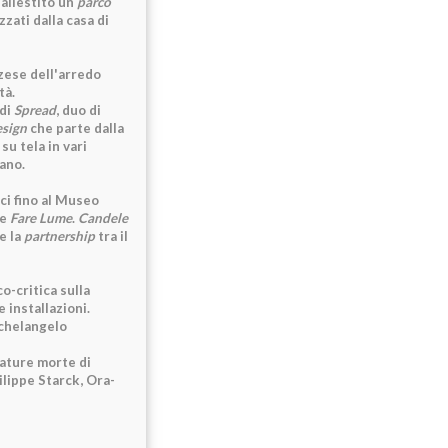
 allestito un
parco
zzati dalla casa di
zese dell'arredo
tà.
 di
Spread
, duo di
esign
che parte dalla
su tela in vari
mano.
ci fino al Museo
re
Fare Lume
.
Candele
e la
partnership
tra il
o-critica sulla
e installazioni.
ichelangelo
nature morte di
hilippe Starck, Ora-