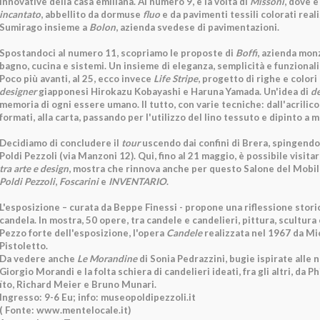
innovative della casa emiliana. Al numero 9, è la volta di
Missoni
, dove è
incantato
, abbellito da dormuse
fluo
e da pavimenti tessili colorati reali
Sumirago insieme a
Bolon
, azienda svedese di pavimentazioni.
Spostandoci al numero 11, scopriamo le proposte di
Boffi
, azienda mon
bagno, cucina e sistemi. Un insieme di eleganza, semplicità e funzionali
Poco più avanti, al 25, ecco invece
Life Stripe
, progetto di righe e colori
designer
giapponesi Hirokazu Kobayashi e Haruna Yamada. Un'idea di
d
memoria di ogni essere umano. Il tutto, con varie tecniche: dall'acrilico 
formati, alla carta, passando per l'utilizzo del lino tessuto e dipinto a 
Decidiamo di concludere il
tour
uscendo dai confini di Brera, spingendo
Poldi Pezzoli (via Manzoni 12). Qui, fino al 21 maggio, è possibile visita
tra arte e design
, mostra che rinnova anche per questo Salone del Mobil
Poldi Pezzoli
,
Foscarini
e
INVENTARIO
.
L'esposizione – curata da Beppe Finessi - propone una riflessione storic
candela. In mostra, 50 opere, tra candele e candelieri, pittura, scultura 
Pezzo forte dell'esposizione, l'opera
Candele
realizzata nel 1967 da M
Pistoletto.
Da vedere anche
Le Morandine
di Sonia Pedrazzini, bugie ispirate alle 
Giorgio Morandi e la folta schiera di candelieri ideati, fra gli altri, da P
ïto, Richard Meier e Bruno Munari.
Ingresso: 9-6 Eu; info: museopoldipezzoli.it
( Fonte: www.mentelocale.it)