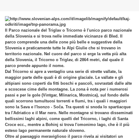
Il Parco nazionale del Triglav o Tricorno è l'unico parco nazionale
della Slovenia e si trova nelle immediate vicinanze di Bled. Il
parco comprende una delle zone più belle e suggestive della
Slovenia e praticamente tutte le Alpi Giulie che si trovano in
territorio nazionale. Nel cuore del parco si erge la vetta più alta
della Slovenia, il Tricorno o Triglav, di 2864 metri, dal quale il
parco prende appunto il nome.
Dal Tricorno si apre a ventaglio una serie di strette vallate, la
maggior parte delle quali è di origine glaciale. Le vallate e gli
altipiani sono coperti da fitti boschi e pascoli, sovrastati dalle alte
e scoscese cime delle montagne. La zona è nota per i numerosi
passi e per le gole (Vintgar, Mlinarica, Mostnica), sul fondo delle
quali scorrono tumultuosi torrenti e fiumi, tra i quali i maggiori
sono la Sava e l'Isonzo - Soča. Tra questi si snoda lo spartiacque
tra l'Adriatico e il Mar nero. Nelle montagne si trovano disseminati
bellissimi laghi alpini, come quelli del Tricorno, i laghi di Santa
Croce ecc., mentre a Bohinj si trova l'omonimo lago, che è il più
esteso lago permanente naturale sloveno.
Oltre al paesaggio meraviglioso il parco rivela ai visitatori un