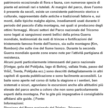
patrimonio eccezionale di flora e fauna, con numerose specie di
piante ed animali rari e tutelati. Ai margini del parco, dove l'uomo
è presente da secoli, esiste un consistente patrimonio storico e
culturale, rappresentato dalle antiche e tradizionali fattorie e, sui
monti, dalle tipiche malghe alpine, insediamenti usati durante il
periodo del pascolo d'alta montagna, nei quali si producono degli
ottimi formaggi. Alcuni settori del Parco nazionale del Tricorno
sono legati ai sanguinosi eventi bellici della prima Guerra
mondiale, testimoniati da resti di trincee e fortificazioni del
tristemente famoso fronte dell'Isonzo, sia sulle montagne (Krn,
Rombon) che sulle rive del fiume Isonzo. Durante la seconda
Guerra mondiale queste zone erano note per l'attività partigiana di
resistenza.
Alcuni punti particolarmente interessanti del parco nazionale
(Vintgar, gola del Pokljuka, lago di Bohinj, vallata Vrata, passo del
Vršič, Trenta, Pokljuka ecc.) sono descritti dettagliatamente in altri
capitoli di questa pubblicazione e sono facilmente accessibili. Le
baite sono aperte nel corso di tutta la stagione e i sentieri, ben
sistemati e sicuri, agevolano le escursioni anche alle altitudini più
elevate del parco anche a coloro che non sono particolarmente
esperti della montagna. Per le gite più impegnative è consigliabile
affidarsi alle guide. ( Fonte:
Informazioni:
Direzione del Parco nazionale del Triglav - Tricorno: