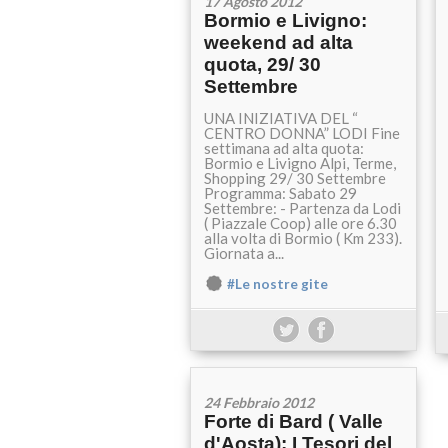
17 Agosto 2012
Bormio e Livigno:
weekend ad alta
quota, 29/ 30
Settembre
UNA INIZIATIVA DEL “
CENTRO DONNA” LODI Fine
settimana ad alta quota:
Bormio e Livigno Alpi, Terme,
Shopping 29/ 30 Settembre
Programma: Sabato 29
Settembre: - Partenza da Lodi
( Piazzale Coop) alle ore 6.30
alla volta di Bormio ( Km 233).
Giornata a...
#Le nostre gite
24 Febbraio 2012
Forte di Bard ( Valle
d'Aosta): I Tesori del