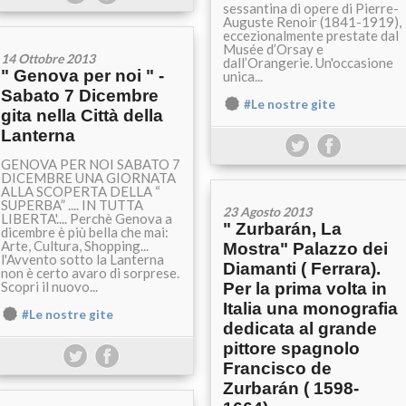
sessantina di opere di Pierre-
Auguste Renoir (1841-1919),
eccezionalmente prestate dal
Musée d’Orsay e
14 Ottobre 2013
dall’Orangerie. Un'occasione
" Genova per noi " -
unica...
Sabato 7 Dicembre
#Le nostre gite
gita nella Città della
Lanterna
GENOVA PER NOI SABATO 7
DICEMBRE UNA GIORNATA
ALLA SCOPERTA DELLA “
SUPERBA” .... IN TUTTA
23 Agosto 2013
LIBERTA'.... Perchè Genova a
" Zurbarán, La
dicembre è più bella che mai:
Arte, Cultura, Shopping...
Mostra" Palazzo dei
l'Avvento sotto la Lanterna
Diamanti ( Ferrara).
non è certo avaro di sorprese.
Scopri il nuovo...
Per la prima volta in
Italia una monografia
#Le nostre gite
dedicata al grande
pittore spagnolo
Francisco de
Zurbarán ( 1598-