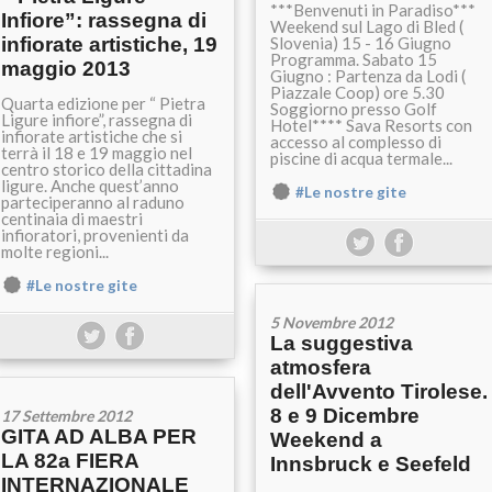
***Benvenuti in Paradiso***
Infiore”: rassegna di
Weekend sul Lago di Bled (
infiorate artistiche, 19
Slovenia) 15 - 16 Giugno
Programma. Sabato 15
maggio 2013
Giugno : Partenza da Lodi (
Piazzale Coop) ore 5.30
Quarta edizione per “ Pietra
Soggiorno presso Golf
Ligure infiore”, rassegna di
Hotel**** Sava Resorts con
infiorate artistiche che si
accesso al complesso di
terrà il 18 e 19 maggio nel
piscine di acqua termale...
centro storico della cittadina
ligure. Anche quest’anno
#Le nostre gite
parteciperanno al raduno
centinaia di maestri
infioratori, provenienti da
molte regioni...
#Le nostre gite
5 Novembre 2012
La suggestiva
atmosfera
dell'Avvento Tirolese.
8 e 9 Dicembre
17 Settembre 2012
GITA AD ALBA PER
Weekend a
LA 82a FIERA
Innsbruck e Seefeld
INTERNAZIONALE