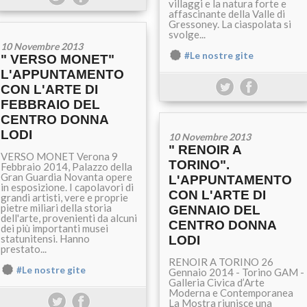
villaggi e la natura forte e
affascinante della Valle di
Gressoney. La ciaspolata si
svolge...
10 Novembre 2013
#Le nostre gite
" VERSO MONET"
L'APPUNTAMENTO
CON L'ARTE DI
FEBBRAIO DEL
CENTRO DONNA
LODI
10 Novembre 2013
" RENOIR A
VERSO MONET Verona 9
TORINO".
Febbraio 2014, Palazzo della
Gran Guardia Novanta opere
L'APPUNTAMENTO
in esposizione. I capolavori di
CON L'ARTE DI
grandi artisti, vere e proprie
pietre miliari della storia
GENNAIO DEL
dell'arte, provenienti da alcuni
CENTRO DONNA
dei più importanti musei
statunitensi. Hanno
LODI
prestato...
RENOIR A TORINO 26
#Le nostre gite
Gennaio 2014 - Torino GAM -
Galleria Civica d’Arte
Moderna e Contemporanea
La Mostra riunisce una