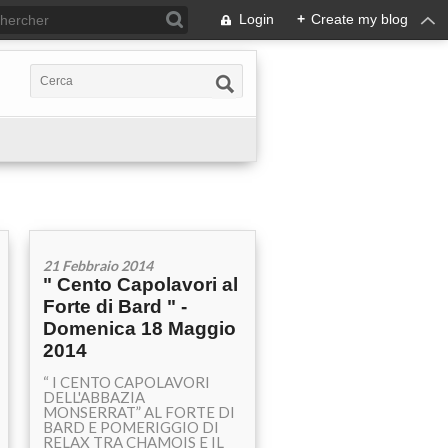
Login
+
Create my blog
21 Febbraio 2014
" Cento Capolavori al
Forte di Bard " -
Domenica 18 Maggio
2014
“ I CENTO CAPOLAVORI
DELL'ABBAZIA
MONSERRAT” AL FORTE DI
BARD E POMERIGGIO DI
RELAX TRA CHAMOIS E IL