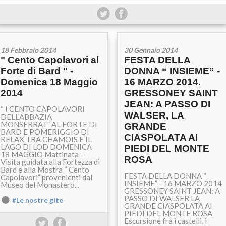
18 Febbraio 2014
30 Gennaio 2014
" Cento Capolavori al
FESTA DELLA
Forte di Bard " -
DONNA “ INSIEME” -
Domenica 18 Maggio
16 MARZO 2014.
2014
GRESSONEY SAINT
JEAN: A PASSO DI
“ I CENTO CAPOLAVORI
WALSER, LA
DELL'ABBAZIA
MONSERRAT” AL FORTE DI
GRANDE
BARD E POMERIGGIO DI
CIASPOLATA AI
RELAX TRA CHAMOIS E IL
LAGO DI LOD DOMENICA
PIEDI DEL MONTE
18 MAGGIO Mattinata -
ROSA
Visita guidata alla Fortezza di
Bard e alla Mostra “ Cento
FESTA DELLA DONNA “
Capolavori” provenienti dal
INSIEME” - 16 MARZO 2014
Museo del Monastero...
GRESSONEY SAINT JEAN: A
PASSO DI WALSER LA
#Le nostre gite
GRANDE CIASPOLATA AI
PIEDI DEL MONTE ROSA
Escursione fra i castelli, i