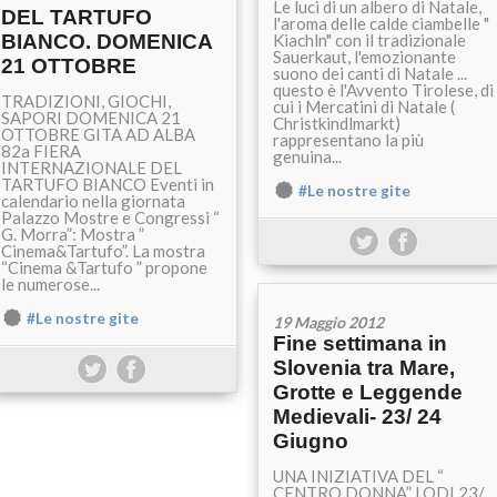
Le luci di un albero di Natale,
DEL TARTUFO
l'aroma delle calde ciambelle "
BIANCO. DOMENICA
Kiachln" con il tradizionale
Sauerkaut, l'emozionante
21 OTTOBRE
suono dei canti di Natale ...
questo è l'Avvento Tirolese, di
TRADIZIONI, GIOCHI,
cui i Mercatini di Natale (
SAPORI DOMENICA 21
Christkindlmarkt)
OTTOBRE GITA AD ALBA
rappresentano la più
82a FIERA
genuina...
INTERNAZIONALE DEL
TARTUFO BIANCO Eventi in
#Le nostre gite
calendario nella giornata
Palazzo Mostre e Congressi “
G. Morra”: Mostra ”
Cinema&Tartufo”. La mostra
“Cinema &Tartufo ” propone
le numerose...
#Le nostre gite
19 Maggio 2012
Fine settimana in
Slovenia tra Mare,
Grotte e Leggende
Medievali- 23/ 24
Giugno
UNA INIZIATIVA DEL “
CENTRO DONNA” LODI 23/