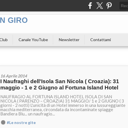
N GIRO
 Club
Canale YouTube
Newsletter
Contattami
16 Aprile 2014
I Naufraghi dell'Isola San Nicola ( Croazia): 31
maggio - 1 e 2 Giugno al Fortuna Island Hotel
NAUFRAGIO AL FORTUNA ISLAND HOTEL ISOLA DI SAN
NICOLA ( PARENZO – CROAZIA) 31 MAGGIO/ 1 e 2 GIUGNO ( 3
giorni - 2 notti) L'unicità di un Hotel immerso in una lussureggiante
macchia mediterranea, circondata da incontaminate spiagge
Bandiera Blu... un naufragio...
#Le nostre gite