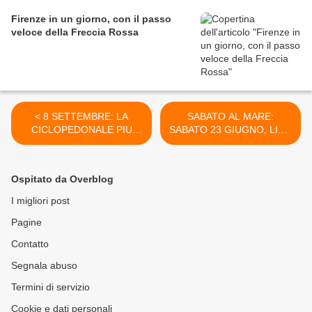
Firenze in un giorno, con il passo
veloce della Freccia Rossa
< 8 SETTEMBRE: LA
SABATO AL MARE:
CICLOPEDONALE PIU
SABATO 23 GIUGNO, LIDO
BELLA DEL MONDO,
DI CAMAIORE >
LIMONE SUL GARDA,
MALCESINE E … LA
Ospitato da Overblog
NAVIGAZIONE SULLE
TRACCE DI GOETHE
I migliori post
Pagine
Contatto
Segnala abuso
Termini di servizio
Cookie e dati personali