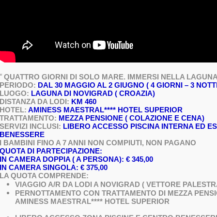
“
QUATTRO GIORNI DI SOLO MARE. IMMERSI NELLA LAGUNA
PERIODO:
DAL 30 MAGGIO AL 2 GIUGNO ( 4 GIORNI – 3 NOTTI
LUOGO:
LAGUNA DI NOVIGRAD ( CROAZIA)
DISTANZA DA LODI:
KM 460
HOTEL:
AMINESS MAESTRAL**** HOTEL SUPERIOR
TRATTAMENTO:
MEZZA PENSIONE ( COLAZIONE E CENA)
SERVIZI INCLUSI:
LIBERO ACCESSO PISCINA INTERNA ED E
BENESSERE
I BAMBINI FINO A 7 ANNI NON COMPIUTI, NON PAGANO
QUOTA DI PARTECIPAZIONE:
IN CAMERA DOPPIA ( A PERSONA): € 345,00
IN CAMERA SINGOLA: € 375,00
LA QUOTA COMPRENDE:
VIAGGIO A/R DA LODI A NOVIGRAD ( VETTORE PALEST
PERNOTTAMENTO CON TRATTAMENTO DI MEZZA PENS
AMINESS MAESTRAL**** HOTEL SUPERIOR