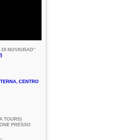
 DI NOVIGRAD”
)
STERNA, CENTRO
RA TOURS)
IONE PRESSO