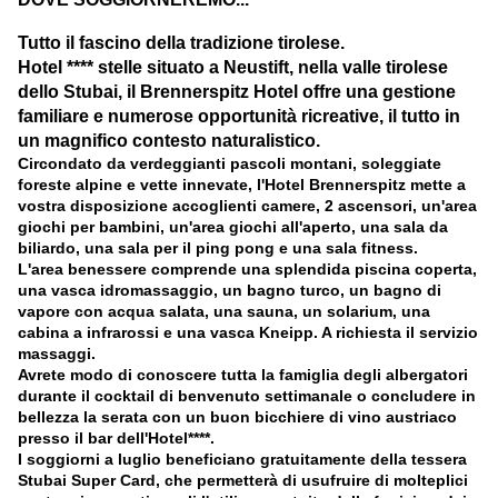
Tutto il fascino della tradizione tirolese.
Hotel **** stelle situato a Neustift, nella valle tirolese
dello Stubai, il Brennerspitz Hotel offre una gestione
familiare e numerose opportunità ricreative, il tutto in
un magnifico contesto naturalistico.
Circondato da verdeggianti pascoli montani, soleggiate
foreste alpine e vette innevate, l'Hotel Brennerspitz mette a
vostra disposizione accoglienti camere, 2 ascensori, un'area
giochi per bambini, un'area giochi all'aperto, una sala da
biliardo, una sala per il ping pong e una sala fitness.
L'area benessere comprende una splendida piscina coperta,
una vasca idromassaggio, un bagno turco, un bagno di
vapore con acqua salata, una sauna, un solarium, una
cabina a infrarossi e una vasca Kneipp. A richiesta il servizio
massaggi.
Avrete modo di conoscere tutta la famiglia degli albergatori
durante il cocktail di benvenuto settimanale o concludere in
bellezza la serata con un buon bicchiere di vino austriaco
presso il bar dell'Hotel****.
I soggiorni a luglio beneficiano gratuitamente della tessera
Stubai Super Card, che permetterà di usufruire di molteplici