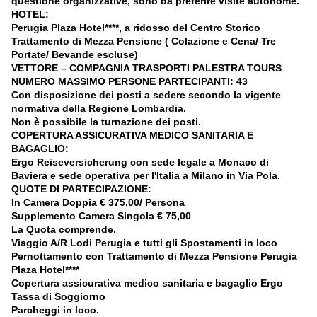
questione organizzative, sono da preferire visite autonome.
HOTEL:
Perugia Plaza Hotel****, a ridosso del Centro Storico
Trattamento di Mezza Pensione ( Colazione e Cena/ Tre
Portate/ Bevande escluse)
VETTORE – COMPAGNIA TRASPORTI PALESTRA TOURS
NUMERO MASSIMO PERSONE PARTECIPANTI: 43
Con disposizione dei posti a sedere secondo la vigente
normativa della Regione Lombardia.
Non è possibile la turnazione dei posti.
COPERTURA ASSICURATIVA MEDICO SANITARIA E
BAGAGLIO:
Ergo Reiseversicherung con sede legale a Monaco di
Baviera e sede operativa per l'Italia a Milano in Via Pola.
QUOTE DI PARTECIPAZIONE:
In Camera Doppia € 375,00/ Persona
Supplemento Camera Singola € 75,00
La Quota comprende.
Viaggio A/R Lodi Perugia e tutti gli Spostamenti in loco
Pernottamento con Trattamento di Mezza Pensione Perugia
Plaza Hotel****
Copertura assicurativa medico sanitaria e bagaglio Ergo
Tassa di Soggiorno
Parcheggi in loco.