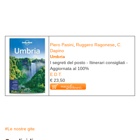
Piero Pasini
,
Ruggero Ragonese
,
C.
Dapino
Umbria
I segreti del posto - Itinerari consigliati -
Aggiornata al 100%
E.D.T.
€ 23,50
#Le nostre gite