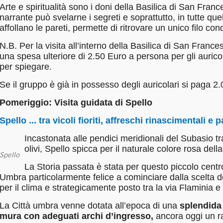
Arte e spiritualità sono i doni della Basilica di San Fra
narrante può svelarne i segreti e soprattutto, in tutte qu
affollano le pareti, permette di ritrovare un unico filo co
N.B. Per la visita all’interno della Basilica di San France
una spesa ulteriore di 2.50 Euro a persona per gli auricol
per spiegare.
Se il gruppo è già in possesso degli auricolari si paga 2
Pomeriggio:
Visita guidata di Spello
Spello ... tra vicoli fioriti, affreschi rinascimentali 
Incastonata alle pendici meridionali del Subasio tra
olivi, Spello spicca per il naturale colore rosa dell
Spello
La Storia passata è stata per questo piccolo centro
Umbra particolarmente felice a cominciare dalla scelta de
per il clima e strategicamente posto tra la via Flaminia e
La Città umbra venne dotata all’epoca di una
splendida 
mura con adeguati archi d’ingresso,
ancora oggi un r