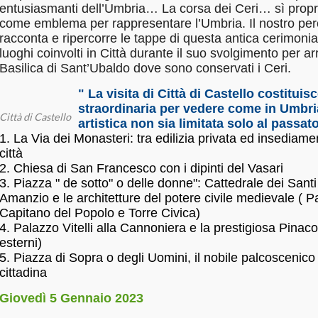
entusiasmanti dell’Umbria… La corsa dei Ceri… sì proprio
come emblema per rappresentare l’Umbria. Il nostro perc
racconta e ripercorre le tappe di questa antica cerimonia
luoghi coinvolti in Città durante il suo svolgimento per arr
Basilica di Sant’Ubaldo dove sono conservati i Ceri.
" La visita di Città di Castello costitui
straordinaria per vedere come in Umbri
Città di Castello
artistica non sia limitata solo al passat
1. La Via dei Monasteri: tra edilizia privata ed insediament
città
2. Chiesa di San Francesco con i dipinti del Vasari
3. Piazza " de sotto" o delle donne": Cattedrale dei Santi
Amanzio e le architetture del potere civile medievale ( P
Capitano del Popolo e Torre Civica)
4. Palazzo Vitelli alla Cannoniera e la prestigiosa Pinac
esterni)
5. Piazza di Sopra o degli Uomini, il nobile palcoscenico 
cittadina
Giovedì 5 Gennaio 2023