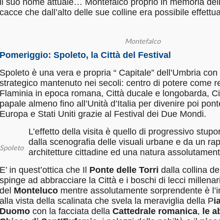
il suo nome attuale… Montefalco proprio in memoria del
cacce che dall’alto delle sue colline era possibile effett
Montefalco
Pomeriggio: Spoleto,
la Città del Festival
Spoleto è una vera e propria “ Capitale” dell’Umbria con
strategico mantenuto nei secoli: centro di potere come re
Flaminia in epoca romana, Città ducale e longobarda, Ci
papale almeno fino all’Unità d’Italia per divenire poi pont
Europa e Stati Uniti grazie al Festival dei Due Mondi.
L’effetto della visita è quello di progressivo stup
dalla scenografia delle visuali urbane e da un rap
Spoleto
architetture cittadine ed una natura assolutamen
E’ in quest’ottica che Il
P
onte delle Torri
dalla collina de
spinge ad abbracciare la Città e i boschi di lecci millenar
del
Monteluco
mentre assolutamente sorprendente è l’i
alla vista della scalinata che svela la meraviglia della P
i
Duomo
con la facciata della
Cattedrale romanica
,
le a