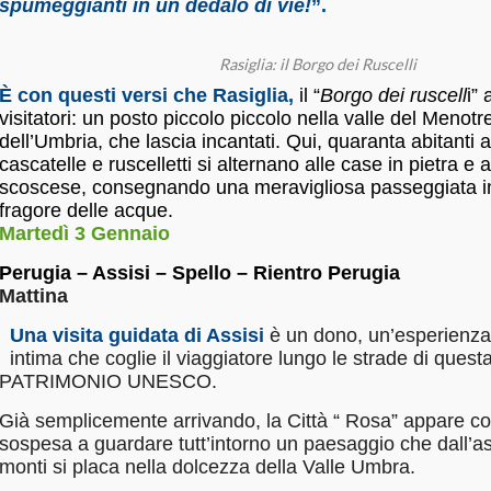
spumeggianti in un dedalo di vie!
”.
Rasiglia: il Borgo dei Ruscelli
È con questi versi che Rasiglia,
il “
Borgo dei ruscell
i” 
visitatori: un posto piccolo piccolo nella valle del Menotr
dell’
Umbria
, che lascia incantati. Qui, quaranta abitanti
cascatelle e ruscelletti si alternano alle case in pietra e a
scoscese, consegnando una meravigliosa passeggiata 
fragore delle acque.
Martedì 3 Gennaio
Perugia – Assisi – Spello – Rientro Perugia
Mattina
Una visita guidata di Assisi
è un dono, un’esperienza
intima che coglie il viaggiatore lungo le strade di questa
PATRIMONIO UNESCO.
Già semplicemente arrivando, la Città “ Rosa” appare 
sospesa a guardare tutt’intorno un paesaggio che dall’a
monti si placa nella dolcezza della Valle Umbra.