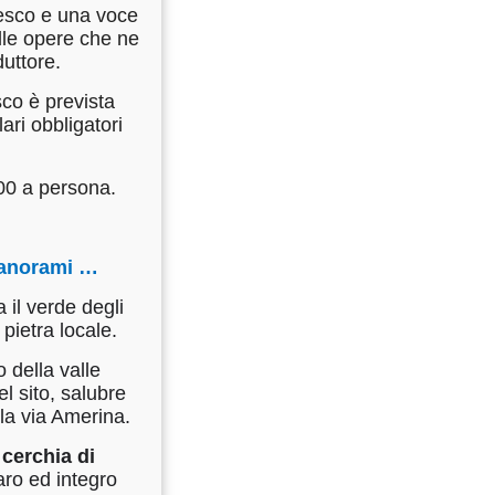
ncesco e una voce
elle opere che ne
nduttore.
sco è prevista
ari obbligatori
.00 a persona.
e panorami …
 il verde degli
a pietra locale.
 della valle
l sito, salubre
 la via Amerina.
cerchia di
aro ed integro