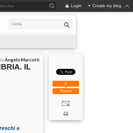
Login
+
Create my blog
 da
Angelo Marcotti
BRIA. IL
0
Repost
reschi e