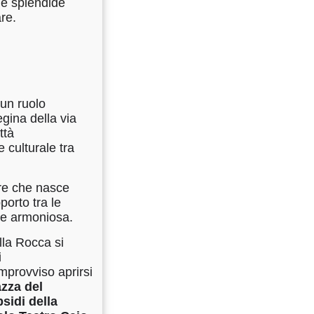
le splendide
uare.
 un ruolo
gina della via
ttà
e culturale tra
ore che nasce
porto tra le
te armoniosa.
lla Rocca si
i
mprovviso aprirsi
azza del
bsidi della