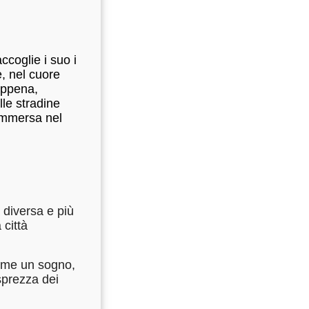
accoglie i suo i
e, nel cuore
 appena,
lle stradine
immersa nel
 diversa e più
 città
come un sogno,
sprezza dei