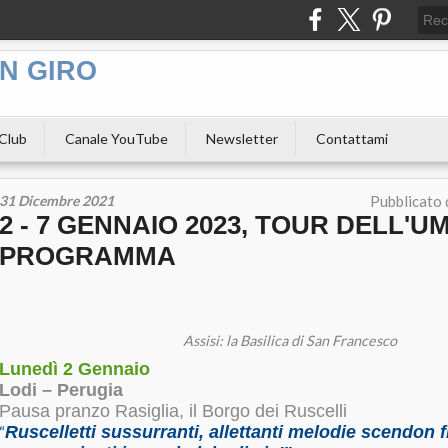
N GIRO
 Club
Canale YouTube
Newsletter
Contattami
31 Dicembre 2021
Pubblicato
2 - 7 GENNAIO 2023, TOUR DELL'UM
PROGRAMMA
Assisi: la Basilica di San Francesco
Lunedì 2 Gennaio
Lodi – Perugia
Pausa pranzo Rasiglia, il Borgo dei Ruscelli
Ruscelletti sussurranti, allettanti melodie scendon f
“