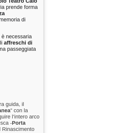
olo Teatro Caio
ria prende forma
za
 memoria di
a è necessaria
li
affreschi di
una passeggiata
a guida, il
anea
” con la
uire l’intero arco
usca -
Porta
il Rinascimento