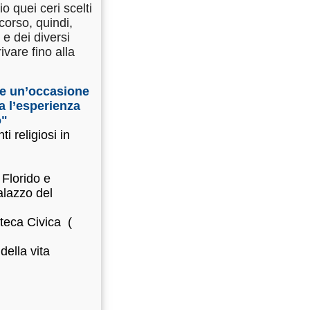
 quei ceri scelti
orso, quindi,
 e dei diversi
ivare fino alla
sce un’occasione
a l’esperienza
o"
i religiosi in
 Florido e
alazzo del
oteca Civica (
della vita