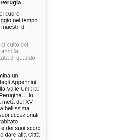
 Perugia
nel cuore
aggio nel tempo
 maestri di
 circuito dei
 anni fa,
tata di quando
omina un
agli Appennini
ella Valle Umbra:
a Perugina… lo
a metà del XV
a bellissima
suoi eccezionali
’abitato
 e dei suoi scorci
to dare alla Città