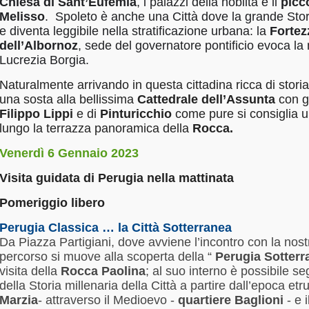
Chiesa di Sant’Eufemia
, i palazzi della nobiltà e il
picc
Melisso
. Spoleto è anche una Città dove la grande Sto
e diventa leggibile nella stratificazione urbana: la
F
ortez
dell’Albornoz
, sede del governatore pontificio evoca la
Lucrezia Borgia.
Naturalmente arrivando in questa cittadina ricca di stori
una sosta alla bellissima
Cattedrale dell’Assunta
con g
Filippo Lippi
e di
Pinturicchio
come pure si consiglia 
lungo la terrazza panoramica della
Rocca.
Venerdì 6 Gennaio 2023
Visita guidata di Perugia nella mattinata
Pomeriggio libero
Perugia Classica … la Città Sotterranea
Da Piazza Partigiani, dove avviene l’incontro con la nostr
percorso si muove alla scoperta della “
Perugia Sotterr
visita della
Rocca Paolina
; al suo interno è possibile seg
della Storia millenaria della Città a partire dall’epoca etr
Marzia
- attraverso il Medioevo -
quartiere Baglioni
- e 