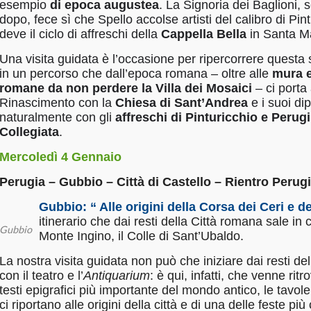
esempio
di epoca augustea
. La Signoria dei Baglioni, s
dopo, fece sì che Spello accolse artisti del calibro di Pint
deve il ciclo di affreschi della
C
appella Bella
in Santa M
Una visita guidata è l’occasione per ripercorrere questa s
in un percorso che dall’epoca romana – oltre alle
mura e
romane da non perdere la Villa dei Mosaici
– ci porta
Rinascimento con la
C
hiesa di Sant’Andrea
e i suoi dip
naturalmente con gli
affreschi di Pinturicchio e Perug
Collegiata
.
Mercoledì 4 Gennaio
Perugia – Gubbio – Città di Castello – Rientro Perug
Gubbio: “ Alle origini della Corsa dei Ceri e de
itinerario che dai resti della Città romana sale in 
Gubbio
Monte Ingino, il Colle di Sant’Ubaldo.
La nostra visita guidata non può che iniziare dai resti de
con il teatro e l’
Antiquarium
: è qui, infatti, che venne rit
testi epigrafici più importante del mondo antico, le tavol
ci riportano alle origini della città e di una delle feste pi