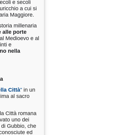
ecoli e secoli
uricchio a cui si
aria Maggiore.
toria millenaria
 alle porte
 al Medioevo e al
inti e
ino
nella
ia
lla Città
”
in un
cima al sacro
lla Città romana
rovato uno dei
e di Gubbio, che
ù conosciute ed