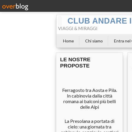
CLUB ANDARE I
VIAGGI & MIRAGGI
Home
Chi siamo
Entra nel
LE NOSTRE
PROPOSTE
Ferragosto tra Aosta e Pila.
In cabinovia dalla città
romana ai balconi più belli
delle Alpi
La Presolana a portata di
cielo: una giornata tra