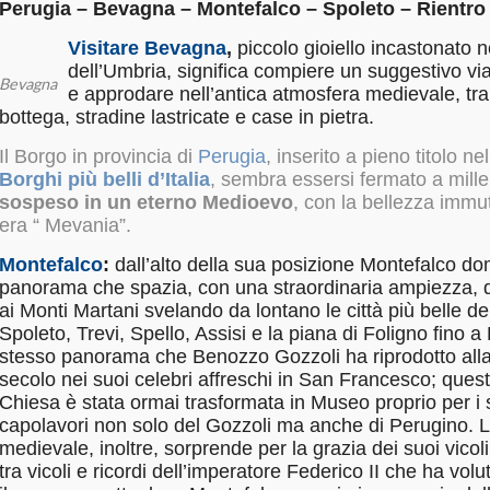
Perugia – Bevagna – Montefalco – Spoleto – Rientro
Visitare
Bevagna
,
piccolo gioiello incastonato 
dell’Umbria, significa compiere un
suggestivo vi
Bevagna
e approdare nell’antica atmosfera medievale, tra
bottega, stradine lastricate e case in pietra.
Il Borgo in provincia di
Perugia
, inserito a pieno titolo nel
Borghi più belli d’Italia
, sembra essersi fermato a mille
sospeso in un eterno Medioevo
, con la bellezza immu
era “ Mevania”.
Montefalco
:
dall’alto della sua posizione Montefalco d
panorama che spazia, con una straordinaria ampiezza, d
ai Monti Martani svelando da lontano le città più belle d
Spoleto, Trevi, Spello, Assisi e la piana di Foligno fino 
stesso panorama che Benozzo Gozzoli ha riprodotto all
secolo nei suoi celebri affreschi in San Francesco; quest
Chiesa è stata ormai trasformata in Museo proprio per i 
capolavori non solo del Gozzoli ma anche di Perugino. L
medievale, inoltre, sorprende per la grazia dei suoi vicoli
tra vicoli e ricordi dell’imperatore Federico II che ha volu