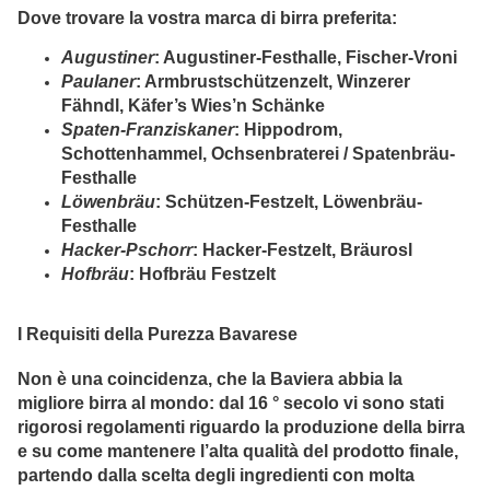
Dove trovare la vostra marca di birra preferita:
Augustiner
: Augustiner-Festhalle, Fischer-Vroni
Paulaner
: Armbrustschützenzelt, Winzerer
Fähndl, Käfer’s Wies’n Schänke
Spaten-Franziskaner
: Hippodrom,
Schottenhammel, Ochsenbraterei / Spatenbräu-
Festhalle
Löwenbräu
: Schützen-Festzelt, Löwenbräu-
Festhalle
Hacker-Pschorr
: Hacker-Festzelt, Bräurosl
Hofbräu
: Hofbräu Festzelt
I Requisiti della Purezza Bavarese
Non è una coincidenza, che la Baviera abbia la
migliore birra al mondo: dal 16 ° secolo vi sono stati
rigorosi regolamenti riguardo la produzione della birra
e su come mantenere l’alta qualità del prodotto finale,
partendo dalla scelta degli ingredienti con molta