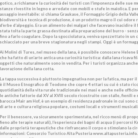
gotico, a richiamare la curiosità dei turisti con l’imponenza delle sue mu
stanze rivestite in legno e arredate con mobili e stufe in maiolica. E per
assaggio inevitabile: si chiama Graukase, il Formaggio Grigio della Vall
biodiversità e tecnica di produzione, è un prodotto magro il cui odore r
d’erbe d’alpeggio. Era un alimento dei malgari che facevano inacidire il l
stata tolta la parte grassa destinata alla preparazione del burro - senz
fino a farlo coagulare. Dopo la sgocciolatura, veniva spezzettato in un 
schiacciato per una breve stagionatura negli stampi. Oggi è un formagg
Ai Molini di Tures, nel museo della lana, è possibile conoscere Helene 
che ha fatto di un’arte antica una curiosità turistica: dalla lana ricava fila
oggetti che naturalmente sono in vendita. Per i turisti organizza anche 
lavorazione della lana cotta.
La tappa successiva è piuttosto impegnativa non per la fatica, ma per i
è il Museo Etnografico di Teodone che copre 4 ettari su cui è stato rico
quotidianità della vita rurale tradizionale nei masi e anche nelle officine 
le antiche fattorie dal XV al XVIII secolo ricostruite con stalle, fienili e 
barocca Mair am Hof, è un esempio di residenza padronale in cui sono 
di arte e cultura religiosa popolare, costumi locali e strumenti musicali
Per il benessere, va sicuramente sperimentata, nel ricco menù di propo
fieno alle terapie naturali), l’esperienza dei bagni di acqua (i percorsi K
dalle proprietà terapeutiche che rinfrancano il corpo e stimolano la cir
informazioni: Consorzio Turistico Alta Pusteria www.altapusteria.info.