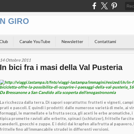
N GIRO
 Club
Canale YouTube
Newsletter
Contattami
14 Ottobre 2011
In bici fra i masi della Val Pusteria
Da Bressanone a San Candido alla scoperta dell’enogastronomia
La ricchezza dalla terra. Di sapori soprattutto: frutteti e vigneti, campi 
prati e pascoli. E quindi i prodotti: dalle numerose varietà di mele, ai vini
formaggi, le marmellate e la frutta secca, gli aceti le erbe aromatiche, i d
tipica promette ravioli alle erbette, spinaci (schlutzer), frittelle farcite 
canederli, gnocchi e zuppe. E i dolci dai krapfen alla frutta al papavero,
frittelle fino all’immancabile strudel in differenti versioni.