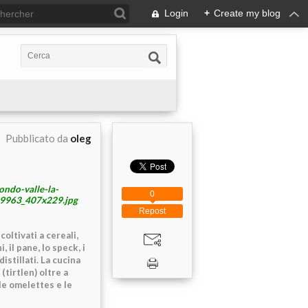
Login
+
Create my blog
Pubblicato da
oleg
0
Repost
coltivati a cereali,
, il pane, lo speck, i
istillati. La cucina
(tirtlen) oltre a
 le omelettes e le