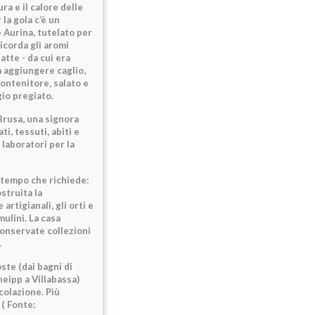
ra e il calore delle
 la gola c’è un
e Aurina, tutelato per
icorda gli aromi
atte - da cui era
a aggiungere caglio,
contenitore, salato e
io pregiato.
Brusa, una signora
ti, tessuti, abiti e
laboratori per la
l tempo che richiede:
struita la
artigianali, gli orti e
mulini. La casa
conservate collezioni
.
ste (dai bagni di
neipp a Villabassa)
colazione. Più
 ( Fonte: