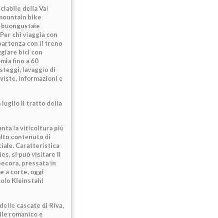
labile della Val
 mountain bike
e buongustaie
Per chi viaggia con
partenza con il treno
ggiare bici con
mia fino a 60
steggi, lavaggio di
viste, informazioni e
uglio il tratto della
nta la viticoltura più
’alto contenuto di
iale. Caratteristica
s, si può visitare il
pecora, pressata in
e a corte, oggi
colo Kleinstahl
elle cascate di Riva,
tile romanico e