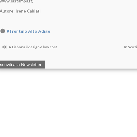
www.lastampa.it)
Autore: Irene Cabiati
#Trentino Alto Adige
A Lisbona il design è low cost
In Scoz
Iscriviti alla Newsletter