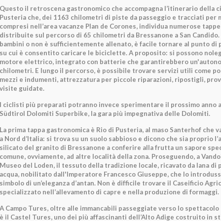
Questo il retroscena gastronomico che accompagna l’itinerario della cic
Pusteria che, dei 1163 chilometri di piste da passeggio e tracciati per
compresi nell’area vacanze Plan de Corones, individua numerose tapp
distribuite sul percorso di 65 chilometri da Bressanone a San Candido. 
bambini o non è sufficientemente allenato, è facile tornare al punto di 
su cui è consentito caricare le biciclette. A proposito: si possono nole
motore elettrico, integrato con batterie che garantirebbero un'autono
chilometri. E lungo il percorso, è possibile trovare servizi utili come po
mezzi e indumenti, attrezzatura per piccole riparazioni, ripostigli, prov
visite guidate.
I ciclisti più preparati potranno invece sperimentare il prossimo anno a l
Südtirol Dolomiti Superbike, la gara più impegnativa delle Dolomiti.
La prima tappa gastronomica è Rio di Pusteria, al maso Santerhof che va
a Nord d’Italia: si trova su un suolo sabbioso e dicono che sia proprio l
silicato del granito di Bressanone a conferire alla frutta un sapore spec
comune, ovviamente, ad altre località della zona. Proseguendo, a Vandoie
Museo del Loden, il tessuto della tradizione locale, ricavato da lana di 
acqua, nobilitato dall'Imperatore Francesco Giuseppe, che lo introduss
simbolo di un’eleganza d’antan. Non è difficile trovare il Caseificio Agri
specializzato nell’allevamento di capre e nella produzione di formaggi.
A Campo Tures, oltre alle immancabili passeggiate verso lo spettacolo d
è il Castel Tures, uno dei più affascinanti dell’Alto Adige costruito in s