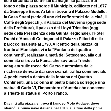
ed è circondata su tre lati da magnifici palazzi. Sul
fondo della piazza sorge il Municipio, edificato nel 1877
da Giuseppe Bruni. Ai lati si trovano il Palazzo Modello,
la Casa Stratti (sede di uno dei caffè storici della città, il
Caffè degli Specchi), il Palazzo del Governo (oggi sede
della Prefettura), il palazzo del Lloyd Triestino (oggi
sede della Presidenza della Giunta Regionale), l’Hotel
Duchi d’Aosta di Geiringer ed il Palazzo Pitteri di stile
barocco risalente al 1790. Al centro della piazza, di
fronte al Municipio, vi è la “Fontana dei quattro
continenti”, realizzata a metà del Settecento, alla cui
sommità si trova la Fama, che sovrasta Trieste,
adagiata sulle rocce del Carso e attorniata dalle
ricchezze derivate dai suoi svariati traffici commerciali.
A pochi metri a destra della fontana dei Quattro
Continenti, una colonna in pietra bianca sorregge una
statua di Carlo VI, l’imperatore d’Austria che concesse
a Trieste lo status di Porto Franco.
Davanti alla piazza si trova il famoso Molo Audace, dove
sbarcò la prima nave italiana nel 1918, alla fine della prima