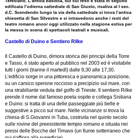
Teresiano. L’antica basilica, sui cui resti è stata in seguito
edificata l’odierna cattedrale di San Giusto, risaliva al I sec.
d.C. Scendendo lungo la via della cattedrale si trova l’antica
chiesetta di San Silvestro e si intravedono anche i resti del
teatro romano ancor oggi utilizzato nella stagione estiva per
la messa in scena di spettacoli teatrali e musicali.
Castello di Duino e Sentiero Rilke
Il Castello di Duino, dimora storica dei principi della Torre
e Tasso, è stato aperto al pubblico nel 2003 ed è visitabile
tutti i giorni (tranne il martedì) dalle 9,30 alle 17,30.
L’edificio sorge in una pittoresca e panoramica posizione,
su un carsico sperone roccioso a precipizio sul mare, con
una strabiliante veduta del golfo di Trieste. Il sentiero Rilke
prende il nome dal famoso poeta ospite e collega Sistiana
e Duino: si tratta di una delle passeggiate più belle e
suggestive a picco sul mare. Nelle vicinanze si trova la
chiesa di S.Giovanni in Tuba, costruita nel quinto secolo
sulle rovine del preesistente tempio romano e situata nei
pressi delle Bocche del Timavo (un fiume sotterraneo che
qui riaffiora alla superficie).