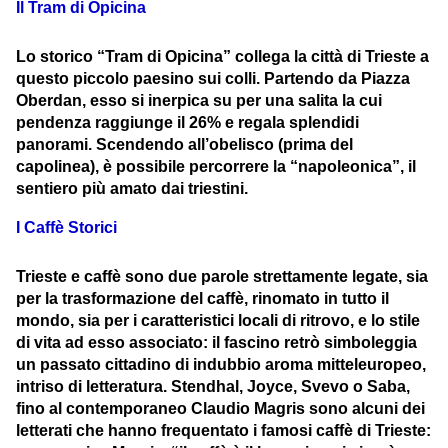
Il Tram di Opicina
Lo storico “Tram di Opicina” collega la città di Trieste a
questo piccolo paesino sui colli. Partendo da Piazza
Oberdan, esso si inerpica su per una salita la cui
pendenza raggiunge il 26% e regala splendidi
panorami. Scendendo all’obelisco (prima del
capolinea), è possibile percorrere la “napoleonica”, il
sentiero più amato dai triestini.
I Caffè Storici
Trieste e caffè sono due parole strettamente legate, sia
per la trasformazione del caffè, rinomato in tutto il
mondo, sia per i caratteristici locali di ritrovo, e lo stile
di vita ad esso associato: il fascino retrò simboleggia
un passato cittadino di indubbio aroma mitteleuropeo,
intriso di letteratura. Stendhal, Joyce, Svevo o Saba,
fino al contemporaneo Claudio Magris sono alcuni dei
letterati che hanno frequentato i famosi caffè di Trieste: