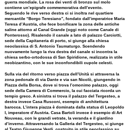
guerra mondiale. La rosa dei venti di bronzo sul molo
contiene un’epigrafe commemorativa dell’evento.
Seguendo le rive verso destra ci si inoltra nel quartiere
mercantile “Borgo Teresiano”, fondato dall’imperatrice Maria
Teresa d’Austria, che fece bonificare la zona delle antiche
saline attorno al Canal Grande (oggi noto come Canale di
Ponterosso). Risalendo il canale a lato di palazzo Carciotti,
sede della Capitaneria di porto, si giunge alla chiesa
neoclassica di S. Antonio Taumaturgo. Scendendo
nuovamente lungo la riva destra del canale si incontra la
chiesa serbo-ortodossa di San Spiridione, realizzata in stile
neobizantino, con le sue inconfondibili cupole celesti.
Sulla via del ritorno verso piazza dell’Unità si attraversa la
zona pedonale di via Dante e via san Nicolò, giungendo in
Piazza della Borsa, dove si trova l’omonimo palazzo, oggi
sede della Camera di Commercio, la cui facciata ricorda un
tempio greco. A sinistra si trova il palazzo del Tergesteo, a
destra invece Casa Rusconi, esempio di architettura
barocca. L’intera piazza è dominata dalla statua di Leopoldo
I, imperatore d’Austria. Casa Bartoli invece è esempio di Art
Nouveau, con le grandi vetrate, la veranda e il giardino
d’inverno. Attraversando la Galleria del Tergesteo, si giunge
al Teatro Giuseppe Verdi, costruito in stile neoclassico su