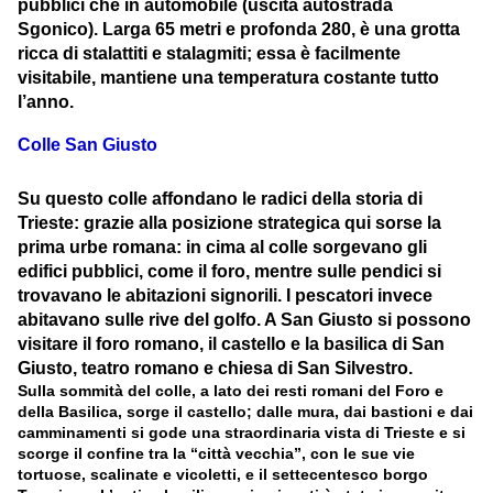
pubblici che in automobile (uscita autostrada
Sgonico). Larga 65 metri e profonda 280, è una grotta
ricca di stalattiti e stalagmiti; essa è facilmente
visitabile, mantiene una temperatura costante tutto
l’anno.
Colle San Giusto
Su questo colle affondano le radici della storia di
Trieste: grazie alla posizione strategica qui sorse la
prima urbe romana: in cima al colle sorgevano gli
edifici pubblici, come il foro, mentre sulle pendici si
trovavano le abitazioni signorili. I pescatori invece
abitavano sulle rive del golfo. A San Giusto si possono
visitare il foro romano, il castello e la basilica di San
Giusto, teatro romano e chiesa di San Silvestro.
Sulla sommità del colle, a lato dei resti romani del Foro e
della Basilica, sorge il castello; dalle mura, dai bastioni e dai
camminamenti si gode una straordinaria vista di Trieste e si
scorge il confine tra la “città vecchia”, con le sue vie
tortuose, scalinate e vicoletti, e il settecentesco borgo