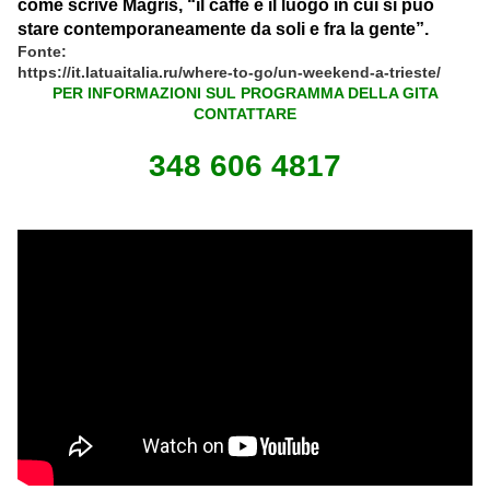
come scrive Magris, “il caffè è il luogo in cui si può
stare contemporaneamente da soli e fra la gente”.
Fonte:
https://it.latuaitalia.ru/where-to-go/un-weekend-a-trieste/
PER INFORMAZIONI SUL PROGRAMMA DELLA GITA
CONTATTARE
348 606 4817