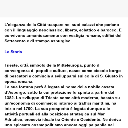
L’eleganza della Città traspare nei suoi palazzi che parlano
con il linguaggio neoclassico, liberty, eclettico e barocco. E
convivono armoniosamente con vestigia romane, edifici del
Settecento e di stampo asburgico.
La Storia
Trieste, città simbolo della Mitteleuropa, punto di
convergenza di popoli e culture, nasce come piccolo borgo
di pescatori e comincia a svilupparsi sul colle di S. Giusto in
epoca romana.
La sua fortuna però è legata al nome della nobile casata
d’Asburgo, sotto la cui protezione fu spinta a partire dal
1382. Lo sviluppo di Trieste come città moderna, basato su
un’economia di commercio intorno ai traffici marittimi, ha
inizio nel 1700. La sua prosperità è legata dunque alle
attività portuali ed alla posizione strategica sul Mar
Adriatico, crocevia ideale tra Oriente e Occidente. Ne deriva
uno spiccato cosmopolitismo ancora oggi palpabile nei