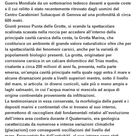
Guerra Mondiale da un sottomarino tedesco davanti a queste coste
e il cui relitto è stato recentemente ritrovato dagli uomini del
Centro Carabinieri Subacquei di Genova ad una profondità di circa
600 metri.
Giunti presso Punta delle Grotte, si scende la spettacolare
scalinata scavata nella roccia per accedere all’interno della
principale cavità carsica della costa, la Grotta Marina, che
costituisce un ambiente di grande valore naturalistico oltre che per
la spettacolarità dei fenomeni carsici, anche per la varietà di
popolamenti biologici presenti. La grotta, originatasi per
corrosione carsica in un calcare dolomitico del Trias medio,
risalente a circa 200 milioni di anni fa, presenta, nella parte
emersa, un'ampia cavità principale nella quale oggi entra il mare e
alcune diramazioni poste a livelli superiori mentre, sotto il livello
del mare, si articola in diversi cunicoli, sale più o meno ampie e
laghi salmastri, in cui l’acqua marina si mescola ad acqua di
origine continentale proveniente da infiltrazioni.
Le testimonianze in essa conservate, la morfologia delle pareti e i
depositi marini e continentali che si trovano al suo interno,
permettono di raccogliere dati fondamentali relativi all’evoluzione
dell’intera area costiera durante il Quaternario, era geologica
caratterizzata da numerose e intense variazioni climatiche
(glaciazioni) con conseguenti oscillazioni del livello del
mare. Frequentata fin dall’antichità, al suo interno sono stati