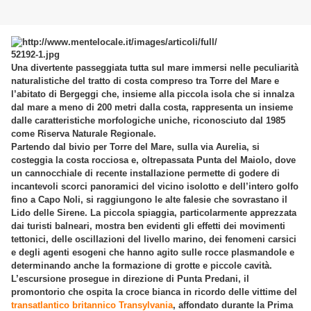
Una divertente passeggiata tutta sul mare immersi nelle peculiarità
naturalistiche del tratto di costa compreso tra Torre del Mare e
l’abitato di Bergeggi che, insieme alla piccola isola che si innalza
dal mare a meno di 200 metri dalla costa, rappresenta un insieme
dalle caratteristiche morfologiche uniche, riconosciuto dal 1985
come Riserva Naturale Regionale.
Partendo dal bivio per Torre del Mare, sulla via Aurelia, si
costeggia la costa rocciosa e, oltrepassata Punta del Maiolo, dove
un cannocchiale di recente installazione permette di godere di
incantevoli scorci panoramici del vicino isolotto e dell’intero golfo
fino a Capo Noli, si raggiungono le alte falesie che sovrastano il
Lido delle Sirene. La piccola spiaggia, particolarmente apprezzata
dai turisti balneari, mostra ben evidenti gli effetti dei movimenti
tettonici, delle oscillazioni del livello marino, dei fenomeni carsici
e degli agenti esogeni che hanno agito sulle rocce plasmandole e
determinando anche la formazione di grotte e piccole cavità.
L’escursione prosegue in direzione di Punta Predani, il
promontorio che ospita la croce bianca in ricordo delle vittime del
transatlantico britannico Transylvania
, affondato durante la Prima