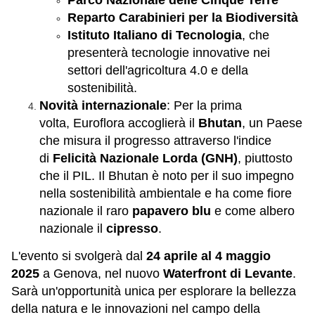
Parco Nazionale delle Cinque Terre
Reparto Carabinieri per la Biodiversità
Istituto Italiano di Tecnologia
, che
presenterà tecnologie innovative nei
settori dell'agricoltura 4.0 e della
sostenibilità.
Novità internazionale
: Per la prima
volta, Euroflora accoglierà il
Bhutan
, un Paese
che misura il progresso attraverso l'indice
di
Felicità Nazionale Lorda (GNH)
, piuttosto
che il PIL. Il Bhutan è noto per il suo impegno
nella sostenibilità ambientale e ha come fiore
nazionale il raro
papavero blu
e come albero
nazionale il
cipresso
.
L'evento si svolgerà dal
24 aprile al 4 maggio
2025
a Genova, nel nuovo
Waterfront di Levante
.
Sarà un'opportunità unica per esplorare la bellezza
della natura e le innovazioni nel campo della