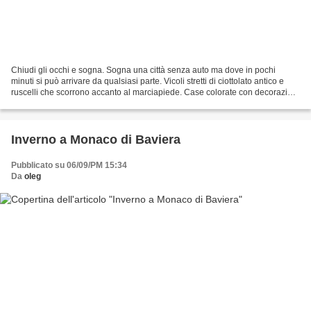
Chiudi gli occhi e sogna. Sogna una città senza auto ma dove in pochi
minuti si può arrivare da qualsiasi parte. Vicoli stretti di ciottolato antico e
ruscelli che scorrono accanto al marciapiede. Case colorate con decorazioni
in ferro battuto e rami...
Inverno a Monaco di Baviera
Pubblicato su 06/09/PM 15:34
Da
oleg