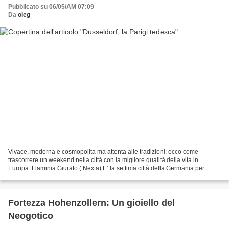
Pubblicato su 06/05/AM 07:09
Da
oleg
Vivace, moderna e cosmopolita ma attenta alle tradizioni: ecco come
trascorrere un weekend nella città con la migliore qualità della vita in
Europa. Flaminia Giurato ( Nexta) E’ la settima città della Germania per
popolazione, capoluogo del Land Nord...
Fortezza Hohenzollern: Un gioiello del
Neogotico