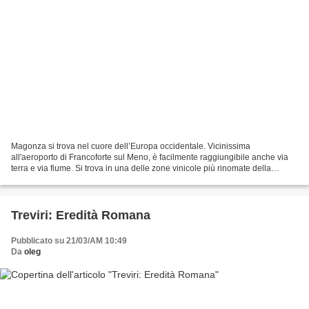
Magonza si trova nel cuore dell’Europa occidentale. Vicinissima
all'aeroporto di Francoforte sul Meno, è facilmente raggiungibile anche via
terra e via fiume. Si trova in una delle zone vinicole più rinomate della
Germania e l'essere entrata a far parte...
Treviri: Eredità Romana
Pubblicato su 21/03/AM 10:49
Da
oleg