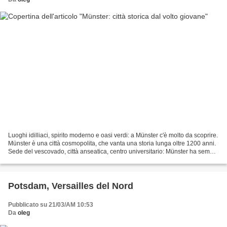
Luoghi idilliaci, spirito moderno e oasi verdi: a Münster c'è molto da scoprire.
Münster è una città cosmopolita, che vanta una storia lunga oltre 1200 anni.
Sede del vescovado, città anseatica, centro universitario: Münster ha sempre
svolto un ruolo...
Potsdam, Versailles del Nord
Pubblicato su 21/03/AM 10:53
Da
oleg