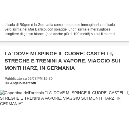
L‘isola di Rügen è la Germania come non potete immaginarla: un’isola
verdissima nel Mar Baltico, con spiagge lunghissime e meravigliose
scogliere di gesso bianco (alte anche più di 100 metri!) su cui il mare si
infrange con forza. Nell’Ottocento e primo...
LA' DOVE MI SPINGE IL CUORE: CASTELLI,
STREGHE E TRENINI A VAPORE. VIAGGIO SUI
MONTI HARZ, IN GERMANIA
Pubblicato su 02/07/PM 15:30
Da
Angelo Marcotti