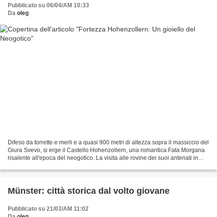
Pubblicato su 06/04/AM 10:33
Da
oleg
Difeso da torrette e merli e a quasi 900 metri di altezza sopra il massiccio del
Giura Svevo, si erge il Castello Hohenzollern, una romantica Fata Morgana
risalente all'epoca del neogotico. La visita alle rovine dei suoi antenati in
una sera d'estate...
Münster: città storica dal volto giovane
Pubblicato su 21/03/AM 11:02
Da
oleg